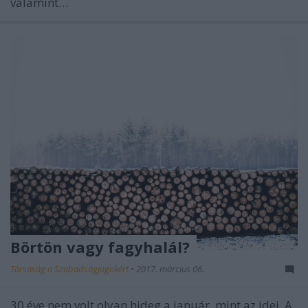
valamint…
Börtön vagy fagyhalál?
Társaság a Szabadságjogokért
•
2017. március 06.
30 éve nem volt olyan hideg a január, mint az idei. A