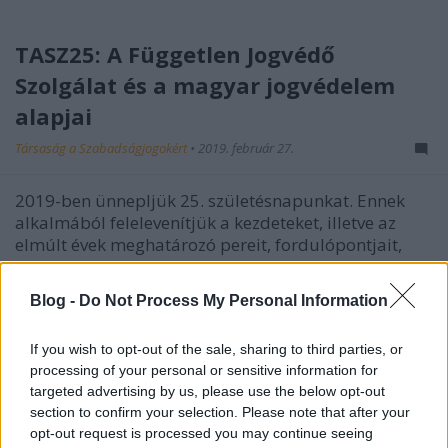
TASZ25: A Független Jogvédő
Szolgálat és a magyar jogvédelem
alapjai
Társaság a Szabadságjogokért
•
2019. február 27.
2019-ben ünnepljük 25. születésnapunkat. Ennek
alkalmából felelevenítjük a kezdeteket, illetve az
elmúlt évek meghatározó pereit, fordulópontjait,
eseményeit. A visszatekintés fontos eleme a múlthoz
való visszanyúlás, a szervezet létrejöttét megelőző
Blog -
Do Not Process My Personal Information
események felidézése. Jelen esetben a Független…
If you wish to opt-out of the sale, sharing to third parties, or
processing of your personal or sensitive information for
targeted advertising by us, please use the below opt-out
section to confirm your selection. Please note that after your
opt-out request is processed you may continue seeing