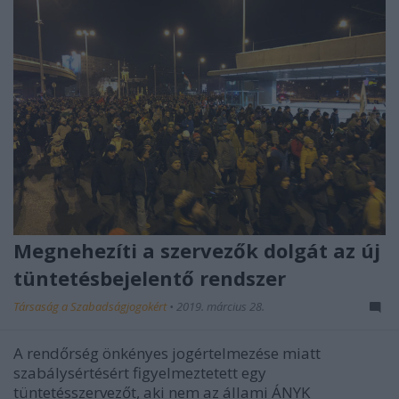
Megnehezíti a szervezők dolgát az új
tüntetésbejelentő rendszer
Társaság a Szabadságjogokért
•
2019. március 28.
A rendőrség önkényes jogértelmezése miatt
szabálysértésért figyelmeztetett egy
tüntetésszervezőt, aki nem az állami ÁNYK