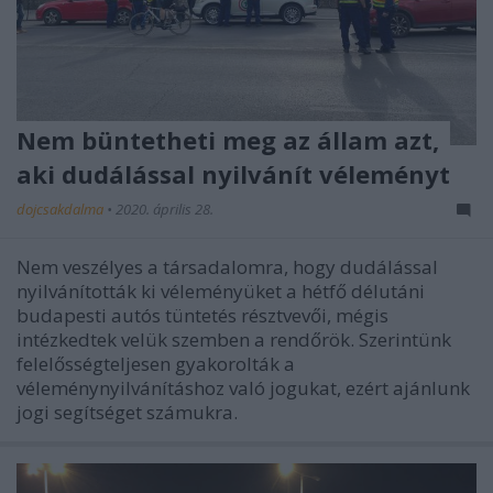
Nem büntetheti meg az állam azt,
aki dudálással nyilvánít véleményt
dojcsakdalma
•
2020. április 28.
Nem veszélyes a társadalomra, hogy dudálással
nyilvánították ki véleményüket a hétfő délutáni
budapesti autós tüntetés résztvevői, mégis
intézkedtek velük szemben a rendőrök. Szerintünk
felelősségteljesen gyakorolták a
véleménynyilvánításhoz való jogukat, ezért ajánlunk
jogi segítséget számukra.