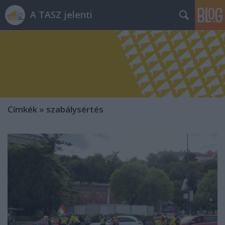
A TASZ jelenti
Címkék
»
szabálysértés