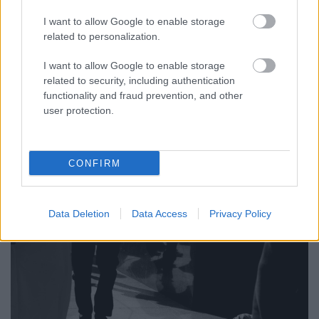
szaboattila_tasz
•
2019. január 24.
I want to allow Google to enable storage
related to personalization.
Az elmúlt három napban több tucatnyian kerestek
minket azzal, hogy megkapták a rendőrség
I want to allow Google to enable storage
határozatát a 2018. december 13-i tüntetés miatt. A
related to security, including authentication
tüntetőket a rendőrség a közúti közlekedési
functionality and fraud prevention, and other
user protection.
szabályok kisebb fokú megsértése miatt sújtja
szabálysértési bírsággal. Pedig minden érintett
polgár jogszerűen élt…
CONFIRM
Data Deletion
Data Access
Privacy Policy