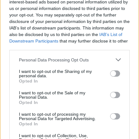
interest-based ads based on personal information utilized by
us or personal information disclosed to third parties prior to
your opt-out. You may separately opt-out of the further
disclosure of your personal information by third parties on the
IAB’s list of downstream participants. This information may
also be disclosed by us to third parties on the
IAB’s List of
Downstream Participants
that may further disclose it to other
third parties.
Please note that this website/app uses one or more Google
Personal Data Processing Opt Outs
services and may gather and store information including but
Nem tilthatják meg, hogy nyilatkozz
not limited to your visit or usage behaviour. You may click to
I want to opt-out of the Sharing of my
egy tüntetésen
personal data.
grant or deny consent to Google and its third-party tags to
Opted In
use your data for below specified purposes in below Google
Társaság a Szabadságjogokért
•
2019. február 17.
consent section.
I want to opt-out of the Sale of my
Personal Data.
A Becsület napja a magyarországi szélsőjobboldal
Opted In
egyik legnagyobb éves rendezvénye, ahová
I want to opt-out of processing my
rendszerint több európai országból is érkeznek
Personal Data for Targeted Advertising.
résztvevők. Az idei rendezvényről szóló felhívásban a
Opted In
szervezők kikötötték, hogy a sajtó képviselőivel csak
I want to opt-out of Collection, Use,
a szervezők kommunikálhatnak, az eseményről