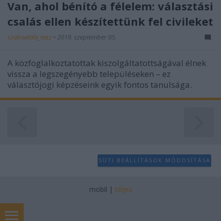
Van, ahol bénító a félelem: választási
csalás ellen készítettünk fel civileket
szaboattila_tasz
•
2019. szeptember 05.
A közfoglalkoztatottak kiszolgáltatottságával élnek
vissza a legszegényebb településeken – ez
választójogi képzéseink egyik fontos tanulsága.
SÜTI BEÁLLÍTÁSOK MÓDOSÍTÁSA
mobil
|
teljes