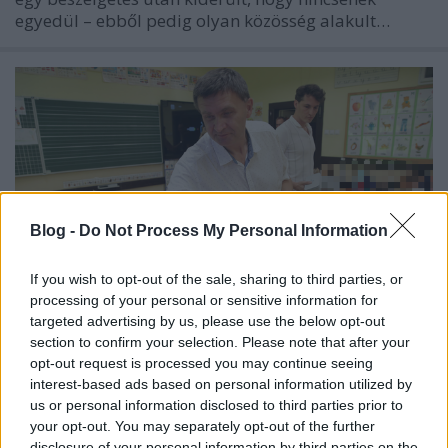
egyedül – ebből pedig olyan közösség alakult…
Blog -
Do Not Process My Personal Information
If you wish to opt-out of the sale, sharing to third parties, or
processing of your personal or sensitive information for
targeted advertising by us, please use the below opt-out
section to confirm your selection. Please note that after your
opt-out request is processed you may continue seeing
Ezt tedd, ha a gyerekedet
interest-based ads based on personal information utilized by
kampánydíszletnek használják!
us or personal information disclosed to third parties prior to
your opt-out. You may separately opt-out of the further
Kaputa Júlia
•
2019. szeptember 18.
disclosure of your personal information by third parties on the