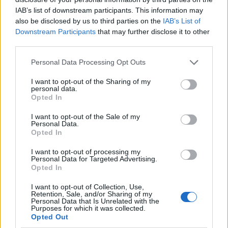
IAB’s list of downstream participants. This information may
Az utóbbi időben nap mint nap olvashatunk arról,
also be disclosed by us to third parties on the
IAB’s List of
Downstream Participants
that may further disclose it to other
hogy politikusok kampánycélokra használnak fel
third parties.
iskolás, óvodás vagy akár bölcsődés gyerekeket.
Előfordul, hogy tanévnyitón osztogatnak almát a
Please note that this website/app uses one or more Google
Personal Data Processing Opt Outs
megszeppent gyerekeknek, de az is megesik, hogy a
services and may gather and store information including but
polgármester mozgássérült gyerekkel kampányol.
not limited to your visit or usage behaviour. You may click to
I want to opt-out of the Sharing of my
Teszik…
personal data.
grant or deny consent to Google and its third-party tags to
Opted In
use your data for below specified purposes in below Google
consent section.
I want to opt-out of the Sale of my
Personal Data.
Opted In
I want to opt-out of processing my
Personal Data for Targeted Advertising.
Opted In
I want to opt-out of Collection, Use,
Retention, Sale, and/or Sharing of my
Personal Data that Is Unrelated with the
Purposes for which it was collected.
Opted Out