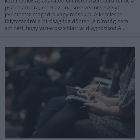
kezelhetnek az akaratod ellenére? Azért kerültél be a
pszichiátriára, mert az orvosok szerint veszélyt
jelenthetsz magadra vagy másokra. A kezelésed
folytatásáról a bíróság fog dönteni.A bíróság nem
azt nézi, hogy van-e pszichiátriai diagnózisod.A…