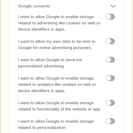
Google consents
I want to allow Google to enable storage
Elfáradni sincs idejük a
related to advertising like cookies on web or
device identifiers in apps.
fogyatékossággal élő gyereket
nevelő szülőknek
I want to allow my user data to be sent to
Google for online advertising purposes.
Tasnádi Kata
•
2019. szeptember 17.
I want to allow Google to send me
personalized advertising.
Eljutni a fogorvoshoz, új mosógépet nézni, ha a régi
elromlott, rendszeresen bejárni egy munkahelyre –
I want to allow Google to enable storage
ezek hétköznapi dolgok, mégis vannak szülők,
related to analytics like cookies on web or
akiknek hatalmas szervezést igényel, hogy mindezt
device identifiers in apps.
megoldják, pedig már nem kicsi gyereket nevelnek.
Egy pár napos nyaralás vagy egy esti mozi szinte…
I want to allow Google to enable storage
related to functionality of the website or app.
I want to allow Google to enable storage
related to personalization.