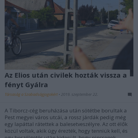
Az Elios után civilek hozták vissza a
fényt Gyálra
Társaság a Szabadságjogokért
•
2019. szeptember 22.
A Tiborcz-cég beruházása után sötétbe borultak a
Pest megyei város utcái, a rossz járdák pedig még
egy lapáttal rátettek a balesetveszélyre. Az ott élők
közül voltak, akik úgy érezték, hogy tenniük kell, és
egy beszélgetés után kiderült, hogy nincsenek