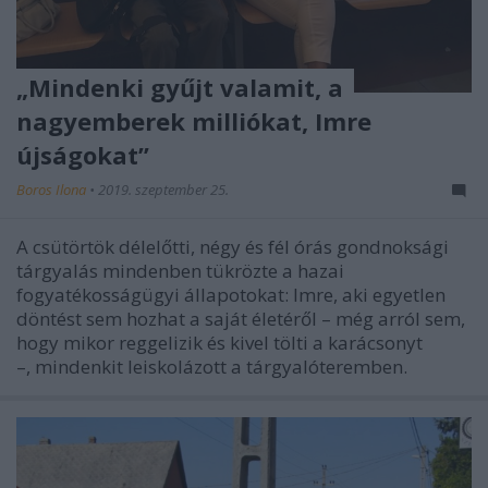
„Mindenki gyűjt valamit, a
nagyemberek milliókat, Imre
újságokat”
Boros Ilona
•
2019. szeptember 25.
A csütörtök délelőtti, négy és fél órás gondnoksági
tárgyalás mindenben tükrözte a hazai
fogyatékosságügyi állapotokat: Imre, aki egyetlen
döntést sem hozhat a saját életéről – még arról sem,
hogy mikor reggelizik és kivel tölti a karácsonyt
–, mindenkit leiskolázott a tárgyalóteremben.