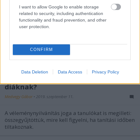
I want to allow Google to enable storage
related to security, including authentication
functionality and fraud prevention, and other
user protection.
CONFIRM
Data Deletion
Data Access
Privacy Policy
Adhat-e egyest a tanár a sztrájkoló
diáknak?
Medvegy Gábor
•
2019. szeptember 11.
A véleménynyilvánítás joga a tanulókat is megilleti:
összegyűjtöttük, mire kell figyelni, ha tanítási időben
tiltakoznak.