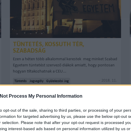
TÜNTETÉS, KOSSUTH TÉR,
SZABADSÁG
Ezen a héten több alkalommal kerestek meg minket Szabad
Egyetem tüntetést szervező diákok amiatt, hogy pontosan
hogyan tiltakozhatnak a CEU...
2018. 11.
Tüntetés
Jogsegély
Gyülekezési Jog
30.
Véleménynyilvánítás
SZABOATTILA_TASZ
TOVÁBB >
Not Process My Personal Information
to opt-out of the sale, sharing to third parties, or processing of your per
formation for targeted advertising by us, please use the below opt-out s
r selection. Please note that after your opt-out request is processed y
MŰKÖDÉSBEN A TÜNTETÉS-KORLÁTOZÓ
eing interest-based ads based on personal information utilized by us or