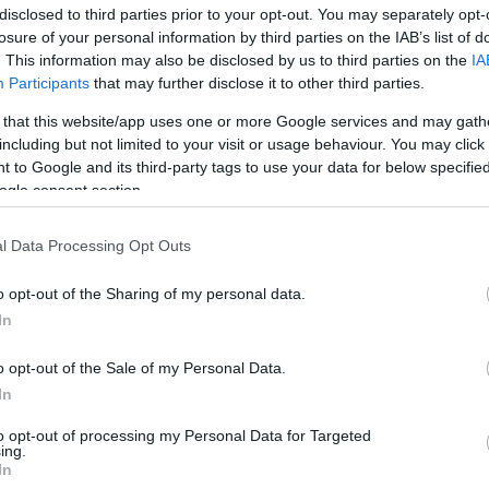
TÖRVÉNY
disclosed to third parties prior to your opt-out. You may separately opt-
losure of your personal information by third parties on the IAB’s list of
Az október 1. óta hatályos gyülekezési törvény legalizálta a
. This information may also be disclosed by us to third parties on the
IA
rendőrségnek azt a korábbi jogsértő gyakorlatát, hogy védett
Participants
that may further disclose it to other third parties.
személyek jelenlétére hivatkozva korlátozta a...
 that this website/app uses one or more Google services and may gath
2018. 10.
Rendőrség
Tüntetés
Gyülekezési Jog
Véleménynyilvánítás
including but not limited to your visit or usage behaviour. You may click 
10.
HEGYISZABOLCS
 to Google and its third-party tags to use your data for below specifi
TOVÁBB >
ogle consent section.
AZ ÚJ GYÜLEKEZÉSI TÖRVÉNY MEGLOPNÁ
l Data Processing Opt Outs
A SZABADSÁGODAT
o opt-out of the Sharing of my personal data.
Mit jelent a tüntetés egy demokráciában? Azt, hogy a hatalmat
In
akkor is szembesítheted a véleményeddel, ha éppen ellened
dolgozik. Azt, hogy megmutathatod: a...
o opt-out of the Sale of my Personal Data.
In
2018. 06.
Tüntetés
Gyülekezési Jog
Véleménynyilvánítás
27.
TÁRSASÁG A SZABADSÁGJOGOKÉRT
to opt-out of processing my Personal Data for Targeted
TOVÁBB >
ing.
In