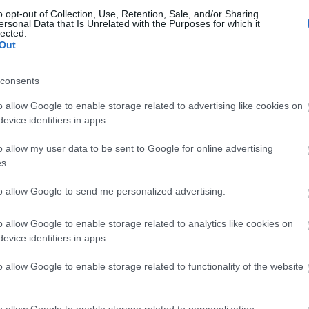
o opt-out of Collection, Use, Retention, Sale, and/or Sharing
JOGÁLLAMBAN A PRIDE KORDONMENTES
ersonal Data that Is Unrelated with the Purposes for which it
lected.
A rendőrség a várakozásokkal ellentétben mégis hermetikusan
Out
elkordonozza az idei Pride-felvonulást. Ezzel a rendőrség
fenntartja azt az évtizedes gyakorlatot, hogy a menetet elzárja,
consents
elszeparálja a várostól és annak lakóitól...
o allow Google to enable storage related to advertising like cookies on
2017. 07.
Pride
Gyülekezési Jog
Véleménynyilvánítás
Lmbt+
evice identifiers in apps.
07.
TÁRSASÁG A SZABADSÁGJOGOKÉRT
TOVÁBB >
o allow my user data to be sent to Google for online advertising
s.
TILTAKOZZ, NEM VAGY EGYEDÜL!
to allow Google to send me personalized advertising.
A politika nem azonos azzal a posvánnyal, amit joggal gondolunk
a pártpolitikáról. A politika saját ügyeink intézése: minden olyan
o allow Google to enable storage related to analytics like cookies on
rendszernek ez az alapja, ami az állampolgárok részvételét
evice identifiers in apps.
értéknek tekinti. Nincs is ennél...
o allow Google to enable storage related to functionality of the website
2017. 04.
Tüntetés
Jogsegély
Gyülekezési Jog
Véleménynyilvánítás
08.
SZELESANDRÁS
TOVÁBB >
o allow Google to enable storage related to personalization.