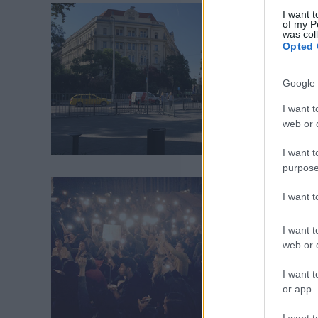
I want t
of my P
was col
Opted 
Google 
I want t
web or d
I want t
purpose
I want 
I want t
web or d
I want t
or app.
I want t