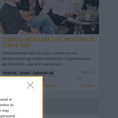
TÉNYLEG NEHEZEBB LESZ MOSTANTÓL
TÜNTETNI?
Sokunk életében eljön az a pont, amikor annyira
felháborodunk egy közéleti eseményen, hogy kimenjünk
egy tüntetésre, vagy akár szervezzünk...
2018. 10.
Rendőrség
Tüntetés
Gyülekezési Jog
22.
Véleménynyilvánítás
Megafon
TÁRSASÁG A SZABADSÁGJOGOKÉRT
TOVÁBB >
sonal or
ection to
ou may
 personal