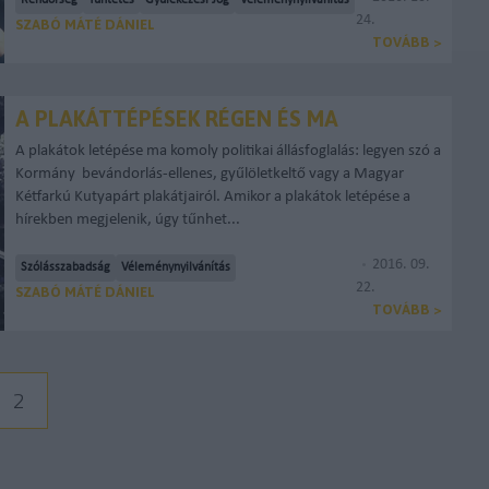
Rendőrség
Tüntetés
Gyülekezési Jog
Véleménynyilvánítás
24.
SZABÓ MÁTÉ DÁNIEL
TOVÁBB >
A PLAKÁTTÉPÉSEK RÉGEN ÉS MA
A plakátok letépése ma komoly politikai állásfoglalás: legyen szó a
Kormány bevándorlás-ellenes, gyűlöletkeltő vagy a Magyar
Kétfarkú Kutyapárt plakátjairól. Amikor a plakátok letépése a
hírekben megjelenik, úgy tűnhet...
2016. 09.
Szólásszabadság
Véleménynyilvánítás
22.
SZABÓ MÁTÉ DÁNIEL
TOVÁBB >
2