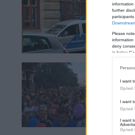
information 
further disc
participants
Downstream 
Please note
information 
deny consent
in below Go
Persona
I want t
Opted 
I want t
Opted 
I want 
Advertis
Opted 