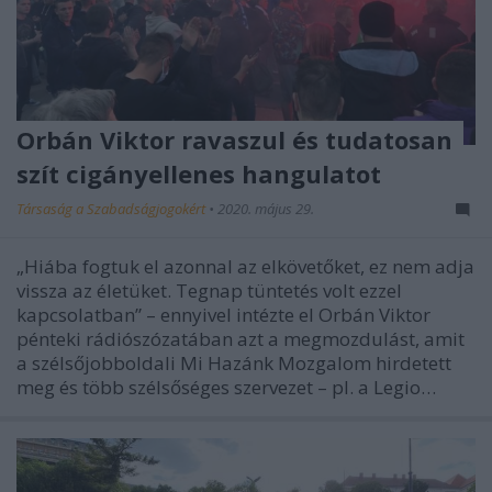
Orbán Viktor ravaszul és tudatosan
szít cigányellenes hangulatot
Társaság a Szabadságjogokért
•
2020. május 29.
„Hiába fogtuk el azonnal az elkövetőket, ez nem adja
vissza az életüket. Tegnap tüntetés volt ezzel
kapcsolatban” – ennyivel intézte el Orbán Viktor
pénteki rádiószózatában azt a megmozdulást, amit
a szélsőjobboldali Mi Hazánk Mozgalom hirdetett
meg és több szélsőséges szervezet – pl. a Legio…