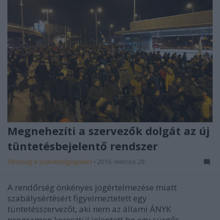
Megnehezíti a szervezők dolgát az új
tüntetésbejelentő rendszer
Társaság a Szabadságjogokért
•
2019. március 28.
A rendőrség önkényes jogértelmezése miatt
szabálysértésért figyelmeztetett egy
tüntetésszervezőt, aki nem az állami ÁNYK
programon keresztül jelentett be egy sürgős