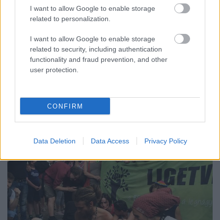
tüntetésen
I want to allow Google to enable storage
related to personalization.
Társaság a Szabadságjogokért
•
2019. augusztus 27.
I want to allow Google to enable storage
A Független Rendészeti Panasztesület szerint
related to security, including authentication
szabálytalanul járt el a rendőrség, amikor a
functionality and fraud prevention, and other
user protection.
“rabszolgatörvény” elfogadása utáni tüntetésen nem
figyelmeztette a tömeget a könnygázra. Azt is
kiderítettük, mennyire veszélyes az egészségre az a
fajta könnygáz, amit a rendőrök békés tüntetőkre is
CONFIRM
ráfújtak…
Data Deletion
Data Access
Privacy Policy