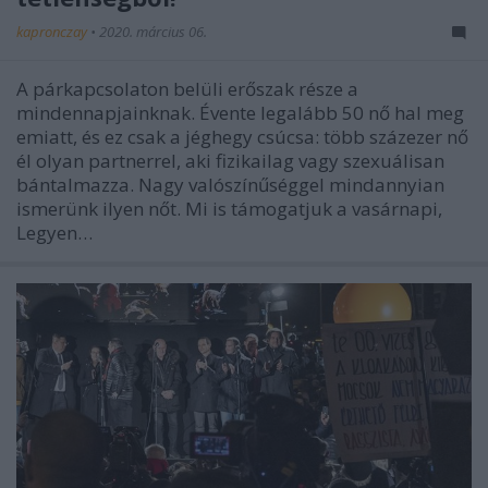
kapronczay
•
2020. március 06.
A párkapcsolaton belüli erőszak része a
mindennapjainknak. Évente legalább 50 nő hal meg
emiatt, és ez csak a jéghegy csúcsa: több százezer nő
él olyan partnerrel, aki fizikailag vagy szexuálisan
bántalmazza. Nagy valószínűséggel mindannyian
ismerünk ilyen nőt. Mi is támogatjuk a vasárnapi,
Legyen…