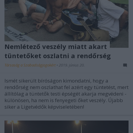
Nemlétező veszély miatt akart
tüntetőket oszlatni a rendőrség
Társaság a Szabadságjogokért
•
2019. június 20.
Ismét sikerült bíróságon kimondatni, hogy a
rendőrség nem oszlathat fel azért egy tüntetést, mert
állítólag a tüntetők testi épségét akarja megvédeni -
különösen, ha nem is fenyegeti őket veszély. Újabb
siker a Ligetvédők képviseletében!