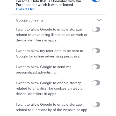
Personal Data that Is Unrelated with the
akik hajlamosak saját politikai nézeteik…
Purposes for which it was collected.
Opted Out
Google consents
I want to allow Google to enable storage
related to advertising like cookies on web or
device identifiers in apps.
I want to allow my user data to be sent to
Google for online advertising purposes.
I want to allow Google to send me
personalized advertising.
I want to allow Google to enable storage
related to analytics like cookies on web or
device identifiers in apps.
Sérti az emberi méltóságot, ha a
rendőrök figyelmeztetés nélkül
I want to allow Google to enable storage
related to functionality of the website or app.
alkalmaznak könnygázt egy