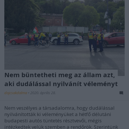
Nem büntetheti meg az állam azt,
aki dudálással nyilvánít véleményt
dojcsakdalma
•
2020. április 28.
Nem veszélyes a társadalomra, hogy dudálással
nyilvánították ki véleményüket a hétfő délutáni
budapesti autós tüntetés résztvevői, mégis
intézkedtek velük szemben a rendőrök. Szerintünk