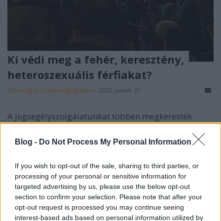
Ki védi meg a fehér, keresztény,
heteroszexuális férfiakat?
Társaság a Szabadságjogokért
•
2020. január 31.
A jogsegélyszolgálatunkat többen megkeresték
azzal, hogy lépjünk fel Niedermüller Péter fehér
heteroszexuális férfiakra és nőkre tett kijelentésével
Blog -
Do Not Process My Personal Information
szemben, mert az szerintük kirekesztés, rasszizmus.
If you wish to opt-out of the sale, sharing to third parties, or
processing of your personal or sensitive information for
targeted advertising by us, please use the below opt-out
section to confirm your selection. Please note that after your
opt-out request is processed you may continue seeing
interest-based ads based on personal information utilized by