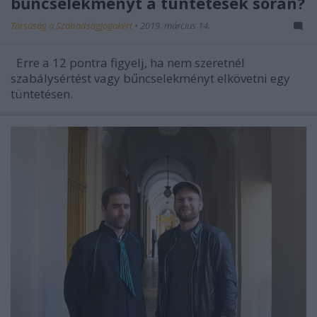
bűncselekményt a tüntetések során?
Társaság a Szabadságjogokért
•
2019. március 14.
Erre a 12 pontra figyelj, ha nem szeretnél
szabálysértést vagy bűncselekményt elkövetni egy
tüntetésen.