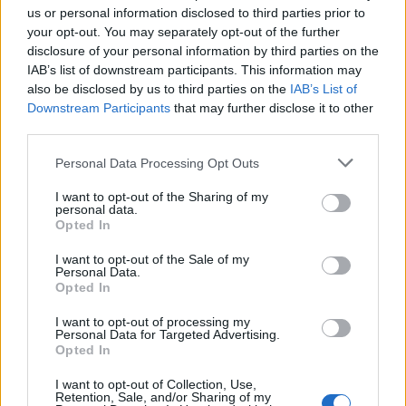
us or personal information disclosed to third parties prior to
your opt-out. You may separately opt-out of the further
disclosure of your personal information by third parties on the
IAB’s list of downstream participants. This information may
also be disclosed by us to third parties on the
IAB’s List of
Downstream Participants
that may further disclose it to other
third parties.
Please note that this website/app uses one or more Google
Personal Data Processing Opt Outs
services and may gather and store information including but
TASZ25: Bárki legyen a
not limited to your visit or usage behaviour. You may click to
I want to opt-out of the Sharing of my
personal data.
miniszterelnök, megvédjük azt, aki
grant or deny consent to Google and its third-party tags to
Opted In
use your data for below specified purposes in below Google
ki akarja fütyülni
consent section.
I want to opt-out of the Sale of my
Personal Data.
Medvegy Gábor
•
2019. november 15.
Opted In
Történetünk során mindig alapvető volt számunkra,
I want to opt-out of processing my
Personal Data for Targeted Advertising.
hogy nem annak alapján döntjük el, kinek nyújtunk
Opted In
jogsegélyt, hogy egyetértünk-e a céljaival. Ez azokra
is vonatkozik, akik tüntetéseken nyilvánítottak
I want to opt-out of Collection, Use,
Retention, Sale, and/or Sharing of my
véleményt – bármi is legyen az a vélemény. Vannak,