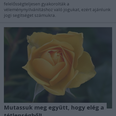
felelősségteljesen gyakorolták a
véleménynyilvánításhoz való jogukat, ezért ajánlunk
jogi segítséget számukra.
Mutassuk meg együtt, hogy elég a
tétlenségből!