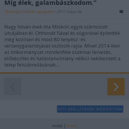
Míg élek, galambászkodom.”
Társaság a Szabadságjogokért
•
2017. május 06.
Nagy István évek óta Miskolc egyik számozott
utcájában él. Otthonát fiával és sógorával építették
még közösen és most 80 tenyész- és
versenygalambjával osztozik rajta. Mivel 2014-ben
az önkormányzat mindenféle szakmai tervezés,
előkészítés és hatástanulmány nélkül nekikezdett a
telep felszámolásának…
SÜTI BEÁLLÍTÁSOK MÓDOSÍTÁSA
mobil
|
teljes