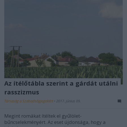
Az ítélőtábla szerint a gárdát utálni
rasszizmus
Társaság a Szabadságjogokért
•
2017. június 09.
Megint romákat ítéltek el gyűlölet-
bűncselekményért. Az eset újdonsága, hogy a