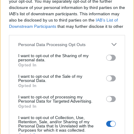
your opt-out. You may separately opt-out of the further
disclosure of your personal information by third parties on the
IAB’s list of downstream participants. This information may
also be disclosed by us to third parties on the
IAB’s List of
Downstream Participants
that may further disclose it to other
third parties.
Please note that this website/app uses one or more Google
Personal Data Processing Opt Outs
services and may gather and store information including but
not limited to your visit or usage behaviour. You may click to
I want to opt-out of the Sharing of my
personal data.
grant or deny consent to Google and its third-party tags to
Opted In
Könnybe lábadt a szemük, amikor
use your data for below specified purposes in below Google
consent section.
kijöttünk Miskolcon a
I want to opt-out of the Sale of my
Personal Data.
tárgyalóteremből
Opted In
Társaság a Szabadságjogokért
•
2018. december 20.
I want to opt-out of processing my
Personal Data for Targeted Advertising.
Opted In
Egyszerre van jelen a hála és elégtétel érzése,
I want to opt-out of Collection, Use,
valamint az ítélethirdetés által felidézett sok
Retention, Sale, and/or Sharing of my
fájdalom és megaláztatás.
Personal Data that Is Unrelated with the
Purposes for which it was collected.