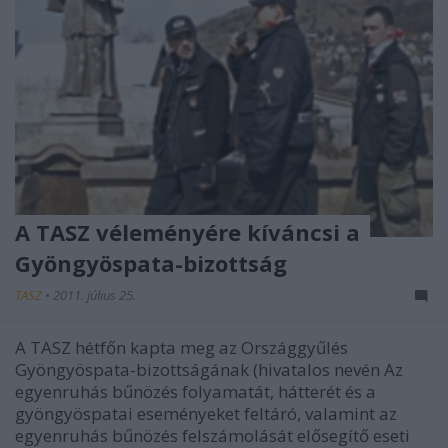
A TASZ véleményére kíváncsi a
Gyöngyöspata-bizottság
TASZ
•
2011. július 25.
A TASZ hétfőn kapta meg az Országgyűlés
Gyöngyöspata-bizottságának (hivatalos nevén Az
egyenruhás bűnözés folyamatát, hátterét és a
gyöngyöspatai eseményeket feltáró, valamint az
egyenruhás bűnözés felszámolását elősegítő eseti