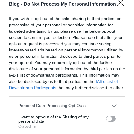
A kormány továbbra sem áll ki
Blog -
Do Not Process My Personal Information
minden magyarért
If you wish to opt-out of the sale, sharing to third parties, or
TASZ
•
2011. október 27.
processing of your personal or sensitive information for
targeted advertising by us, please use the below opt-out
section to confirm your selection. Please note that after your
„Amellett, hogy a Gyöngyöspata-bizottság
opt-out request is processed you may continue seeing
határozatban foglalt feladatainak legalább a felét
interest-based ads based on personal information utilized by
rendkívül aggályosnak tartjuk, súlyos
us or personal information disclosed to third parties prior to
hiányosságként tekintünk arra is, hogy ezek között
your opt-out. You may separately opt-out of the further
nem szerepel a kormányzat, illetve a rendvédelmi
disclosure of your personal information by third parties on the
szervek felelősségének vizsgálata” – mondta
IAB’s list of downstream participants. This information may
Jovánovics Eszter, a TASZ…
also be disclosed by us to third parties on the
IAB’s List of
Downstream Participants
that may further disclose it to other
third parties.
Please note that this website/app uses one or more Google
Personal Data Processing Opt Outs
services and may gather and store information including but
not limited to your visit or usage behaviour. You may click to
I want to opt-out of the Sharing of my
personal data.
grant or deny consent to Google and its third-party tags to
Opted In
use your data for below specified purposes in below Google