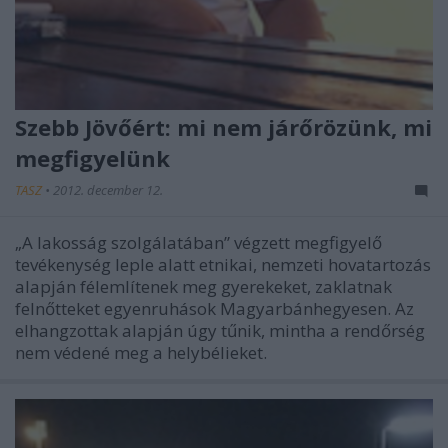
Szebb Jövőért: mi nem járőrözünk, mi
megfigyelünk
TASZ
•
2012. december 12.
„A lakosság szolgálatában” végzett megfigyelő
tevékenység leple alatt etnikai, nemzeti hovatartozás
alapján félemlítenek meg gyerekeket, zaklatnak
felnőtteket egyenruhások Magyarbánhegyesen. Az
elhangzottak alapján úgy tűnik, mintha a rendőrség
nem védené meg a helybélieket.