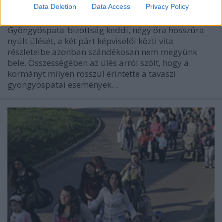
Data Deletion
Data Access
Privacy Policy
A Fidesz és a Jobbik csatározása fémjelezte a
Gyöngyöspata-bizottság keddi, négy óra hosszúra
nyúlt ülését, a két párt képviselői közti vita
részleteibe azonban szándékosan nem megyünk
bele. Összességében az ülés arról szólt, hogy a
kormányt milyen rosszul érintette a tavaszi
gyöngyöspatai események…