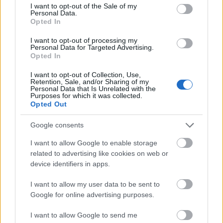
consent section.
I want to opt-out of the Sale of my
Personal Data.
Opted In
I want to opt-out of processing my
Personal Data for Targeted Advertising.
Opted In
I want to opt-out of Collection, Use,
Dénes Balázs: Az Orbán-kormány
Retention, Sale, and/or Sharing of my
Personal Data that Is Unrelated with the
Purposes for which it was collected.
intézkedései a jogállam alapjaira
Opted Out
törnek
Google consents
TASZ
•
2011. október 18.
I want to allow Google to enable storage
related to advertising like cookies on web or
Mára tarthatatlan helyzetet idézett elő, hogy a
device identifiers in apps.
rendszerváltás óta minden kormány rettenetes
mértékben húzta a nagy ellátórendszerek, az
I want to allow my user data to be sent to
oktatás, az egészségügy és a nyugdíjrendszer
Google for online advertising purposes.
átalakítását, a hatalmi elit minden fronton csődöt
mondott, vélekedik Dénes Balázs. A TASZ elnöke
I want to allow Google to send me