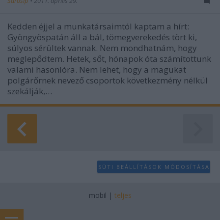
Sarosip
•
2011. április 29.
Kedden éjjel a munkatársaimtól kaptam a hírt:
Gyöngyöspatán áll a bál, tömegverekedés tört ki,
súlyos sérültek vannak. Nem mondhatnám, hogy
meglepődtem. Hetek, sőt, hónapok óta számítottunk
valami hasonlóra. Nem lehet, hogy a magukat
polgárőrnek nevező csoportok következmény nélkül
szekálják,…
SÜTI BEÁLLÍTÁSOK MÓDOSÍTÁSA
mobil
|
teljes