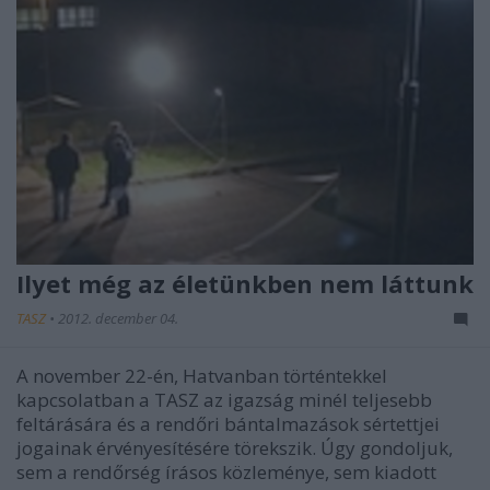
Ilyet még az életünkben nem láttunk
TASZ
•
2012. december 04.
A november 22-én, Hatvanban történtekkel
kapcsolatban a TASZ az igazság minél teljesebb
feltárására és a rendőri bántalmazások sértettjei
jogainak érvényesítésére törekszik. Úgy gondoljuk,
sem a rendőrség írásos közleménye, sem kiadott