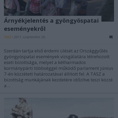
Árnyékjelentés a gyöngyöspatai
eseményekről
TASZ
•
2011. szeptember 28.
Szerdán tartja első érdemi ülését az Országgyűlés
gyöngyöspatai események vizsgálatára létrehozott
eseti bizottsága, melyet a kétharmados
kormánypárti többséggel működő parlament június
7-én közzétett határozatával állított fel. A TASZ a
bizottság munkájának kezdetére időzítve teszi közzé
a…