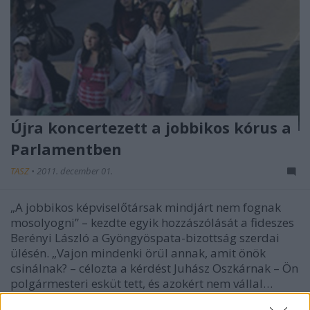
Újra koncertezett a jobbikos kórus a
Parlamentben
TASZ
•
2011. december 01.
„A jobbikos képviselőtársak mindjárt nem fognak
mosolyogni” – kezdte egyik hozzászólását a fideszes
Berényi László a Gyöngyöspata-bizottság szerdai
ülésén. „Vajon mindenki örül annak, amit önök
csinálnak? – célozta a kérdést Juhász Oszkárnak – Ön
polgármesteri esküt tett, és azokért nem vállal…