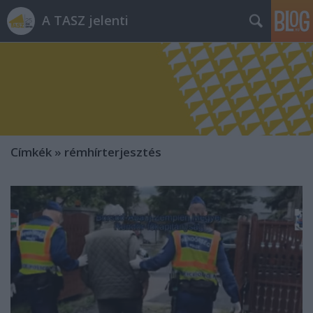
A TASZ jelenti
Címkék
»
rémhírterjesztés