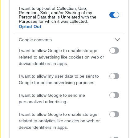
I want to opt-out of Collection, Use,
Retention, Sale, and/or Sharing of my
Personal Data that Is Unrelated with the
Purposes for which it was collected.
Opted Out
Google consents
I want to allow Google to enable storage
related to advertising like cookies on web or
device identifiers in apps.
I want to allow my user data to be sent to
Google for online advertising purposes.
I want to allow Google to send me
personalized advertising.
Megbéníthatják a
szerkesztőségeket, ha nem hisznek
I want to allow Google to enable storage
related to analytics like cookies on web or
az államnak
device identifiers in apps.
Társaság a Szabadságjogokért
•
2020. március 24.