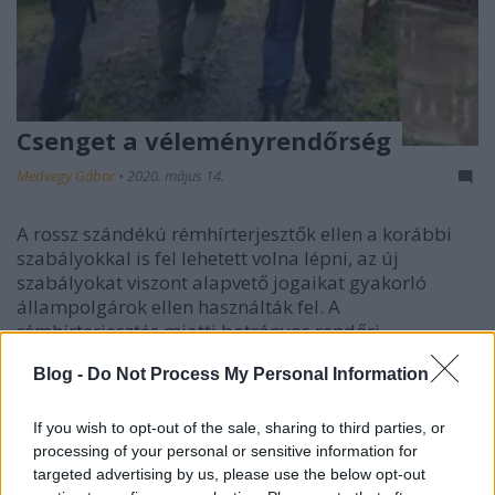
Csenget a véleményrendőrség
Medvegy Gábor
•
2020. május 14.
A rossz szándékú rémhírterjesztők ellen a korábbi
szabályokkal is fel lehetett volna lépni, az új
szabályokat viszont alapvető jogaikat gyakorló
állampolgárok ellen használták fel. A
rémhírterjesztés miatti botrányos rendőri
intézkedéseknek viszont az is a következménye lett,
Blog -
Do Not Process My Personal Information
hogy a két előállított…
If you wish to opt-out of the sale, sharing to third parties, or
processing of your personal or sensitive information for
targeted advertising by us, please use the below opt-out