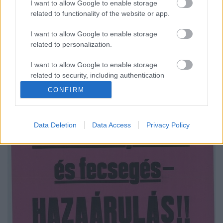
I want to allow Google to enable storage
related to functionality of the website or app.
A Büntető törvénykönyvhöz is hozzányúlna a
kormány törvényjavaslata, amelyet a koronavírus
I want to allow Google to enable storage
elleni védekezés jegyében nyújtottak be. A viták az
related to personalization.
elmúlt napokban leginkább arról szólnak, hogy a
kabinet nyílt végű felhatalmazást kér magának a
I want to allow Google to enable storage
veszélyhelyzeti intézkedései fenntartására, de a…
related to security, including authentication
functionality and fraud prevention, and other
CONFIRM
user protection.
Data Deletion
Data Access
Privacy Policy