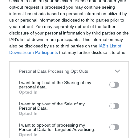
section to confirm your selection. Please note that after your
opt-out request is processed you may continue seeing
interest-based ads based on personal information utilized by
us or personal information disclosed to third parties prior to
your opt-out. You may separately opt-out of the further
disclosure of your personal information by third parties on the
IAB’s list of downstream participants. This information may
also be disclosed by us to third parties on the
IAB’s List of
Downstream Participants
that may further disclose it to other
third parties.
Please note that this website/app uses one or more Google
Personal Data Processing Opt Outs
Mire kell figyelned, hogy ne legyél
services and may gather and store information including but
not limited to your visit or usage behaviour. You may click to
I want to opt-out of the Sharing of my
„rémhírterjesztő”?
personal data.
grant or deny consent to Google and its third-party tags to
Opted In
use your data for below specified purposes in below Google
Kaputa Júlia
•
2020. április 07.
consent section.
I want to opt-out of the Sale of my
Personal Data.
Aki valós tényeket közöl, vagy a véleményét osztja
Opted In
meg, nem követ el bűncselekményt. Összegyűjtöttük,
I want to opt-out of processing my
mire ügyelj akár a közösségi médiában, akár
Personal Data for Targeted Advertising.
újságíróként.
Opted In