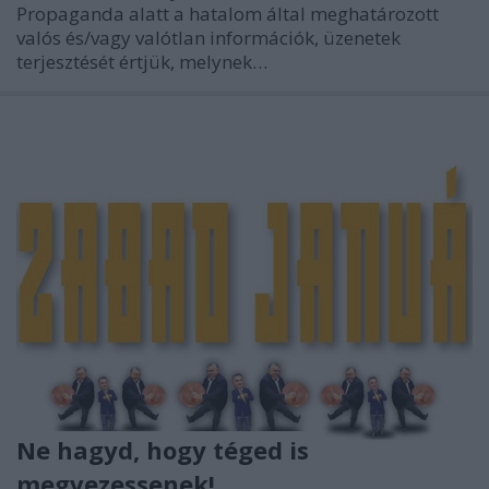
Propaganda alatt a hatalom által meghatározott
valós és/vagy valótlan információk, üzenetek
terjesztését értjük, melynek…
Ne hagyd, hogy téged is
megvezessenek!