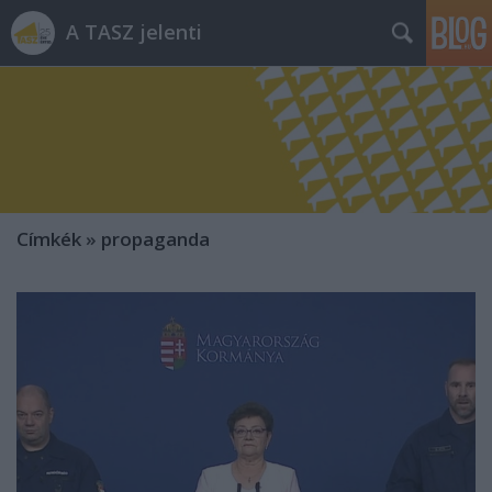
A TASZ jelenti
Címkék
»
propaganda