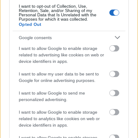
beszélgetés helyett world café módszer szerint
I want to opt-out of Collection, Use,
tartottuk, melynek lényege, hogy egy rövid
Retention, Sale, and/or Sharing of my
bemutatkozást követően a…
Personal Data that Is Unrelated with the
Purposes for which it was collected.
Opted Out
Google consents
I want to allow Google to enable storage
related to advertising like cookies on web or
device identifiers in apps.
I want to allow my user data to be sent to
Google for online advertising purposes.
I want to allow Google to send me
personalized advertising.
I want to allow Google to enable storage
related to analytics like cookies on web or
Közpénzen vett hűség- Mi szükség
device identifiers in apps.
van így a közszolgálati médiára?
I want to allow Google to enable storage