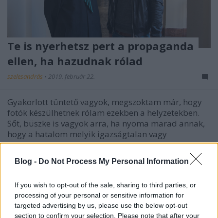
Te is nyerhetsz pert a propaganda
ellen, ha hazudnak rólad
szelesandrás
•
2019. február 22.
Gyakorlott tüntető vagyok, megszoktam már, hogy
fotók készülhetnek rólam ezekben a helyzetekben.
Sőt, büszke is vagyok arra, ha nyoma marad annak,
hogy a hatalom melyik igazságtalan vagy
embertelen lépése ellen tiltakozom éppen. Bár nem
tekintem őket sajtónak, de azzal sincsen különösebb
Blog -
Do Not Process My Personal Information
problémám,…
If you wish to opt-out of the sale, sharing to third parties, or
processing of your personal or sensitive information for
targeted advertising by us, please use the below opt-out
section to confirm your selection. Please note that after your