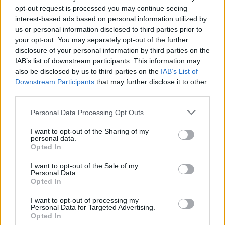
opt-out request is processed you may continue seeing
interest-based ads based on personal information utilized by
us or personal information disclosed to third parties prior to
your opt-out. You may separately opt-out of the further
disclosure of your personal information by third parties on the
IAB’s list of downstream participants. This information may
also be disclosed by us to third parties on the
IAB’s List of
Downstream Participants
that may further disclose it to other
third parties.
Please note that this website/app uses one or more Google
Personal Data Processing Opt Outs
services and may gather and store information including but
“Merjük kimondani, hogy ez nem
not limited to your visit or usage behaviour. You may click to
I want to opt-out of the Sharing of my
újságírás!”
personal data.
grant or deny consent to Google and its third-party tags to
Opted In
use your data for below specified purposes in below Google
Társaság a Szabadságjogokért
•
2019. február 19.
consent section.
I want to opt-out of the Sale of my
Personal Data.
Miért működik a propaganda? címmel rendeztük az
Opted In
idei év első Megafon-estjét a Három Hollóban.
I want to opt-out of processing my
Szabad Január kampányunk záróeseményét
Personal Data for Targeted Advertising.
rendhagyó keretek között, a megszokott kerekasztal
Opted In