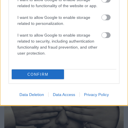
Társaság a Szabadságjogokért
•
2019. január 29.
related to functionality of the website or app.
I want to allow Google to enable storage
A közszolgálati, azaz közpénzből fenntartott és
related to personalization.
valamiféle közösségi ellenőrzés alatt álló televíziók,
rádiók és internetes szolgáltatások fenntartását
I want to allow Google to enable storage
alapvetően két feladat ellátása indokolja. Egyfelől
related to security, including authentication
szükség van olyan közös terekre, ahol az adott
functionality and fraud prevention, and other
közösséget érintő fontos ügyek bemutathatók és…
user protection.
CONFIRM
Data Deletion
Data Access
Privacy Policy