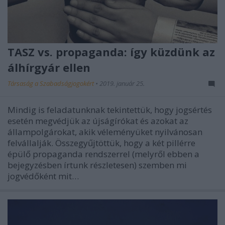
TASZ vs. propaganda: így küzdünk az
álhírgyár ellen
Társaság a Szabadságjogokért
•
2019. január 25.
Mindig is feladatunknak tekintettük, hogy jogsértés
esetén megvédjük az újságírókat és azokat az
állampolgárokat, akik véleményüket nyilvánosan
felvállalják. Összegyűjtöttük, hogy a két pillérre
épülő propaganda rendszerrel (melyről ebben a
bejegyzésben írtunk részletesen) szemben mi
jogvédőként mit…