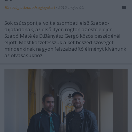
Társaság a Szabadságjogokért
•
2019. május 06.
Sok csúcspontja volt a szombati első Szabad-
díjátadónak, az első ilyen rögtön az este elején,
Szabó Máté és D.Bányász Gergő közös beszédénél
eljött. Most közzétesszük a két beszéd szövegét,
mindenkinek nagyon felszabadító élményt kívánunk
az olvasásukhoz.