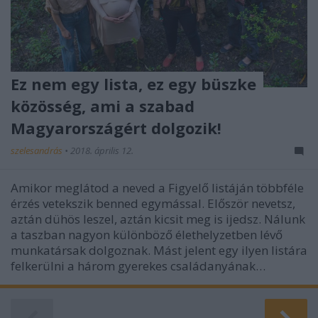
Ez nem egy lista, ez egy büszke
közösség, ami a szabad
Magyarországért dolgozik!
szelesandrás
•
2018. április 12.
Amikor meglátod a neved a Figyelő listáján többféle
érzés vetekszik benned egymással. Először nevetsz,
aztán dühös leszel, aztán kicsit meg is ijedsz. Nálunk
a taszban nagyon különböző élethelyzetben lévő
munkatársak dolgoznak. Mást jelent egy ilyen listára
felkerülni a három gyerekes családanyának…