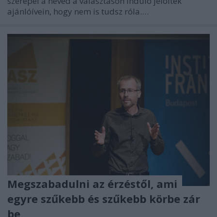
szerepel a neved a választáson induló jelöltek
ajánlóívein, hogy nem is tudsz róla.…
Megszabadulni az érzéstől, ami
egyre szűkebb és szűkebb körbe zár
be