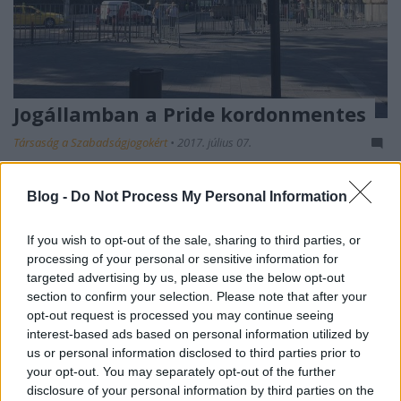
Jogállamban a Pride kordonmentes
Társaság a Szabadságjogokért
•
2017. július 07.
A rendőrség a várakozásokkal ellentétben mégis
Blog -
Do Not Process My Personal Information
hermetikusan elkordonozza az idei Pride-
felvonulást. Ezzel a rendőrség fenntartja azt az
If you wish to opt-out of the sale, sharing to third parties, or
évtizedes gyakorlatot, hogy a menetet elzárja,
processing of your personal or sensitive information for
elszeparálja a várostól és annak lakóitól, és ezzel
targeted advertising by us, please use the below opt-out
meg is fosztja az értelmétől a felvonulást.
section to confirm your selection. Please note that after your
opt-out request is processed you may continue seeing
interest-based ads based on personal information utilized by
us or personal information disclosed to third parties prior to
your opt-out. You may separately opt-out of the further
disclosure of your personal information by third parties on the