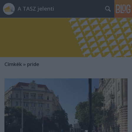
A TASZ jelenti
Címkék
»
pride