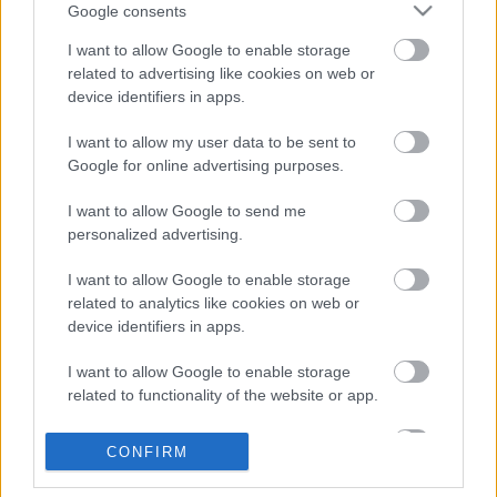
Google consents
I want to allow Google to enable storage
related to advertising like cookies on web or
device identifiers in apps.
I want to allow my user data to be sent to
Google for online advertising purposes.
I want to allow Google to send me
personalized advertising.
I want to allow Google to enable storage
related to analytics like cookies on web or
device identifiers in apps.
Miért nem lehet magánvéleménye a
I want to allow Google to enable storage
főpolgármesternek?
related to functionality of the website or app.
TASZ
•
2015. június 08.
I want to allow Google to enable storage
CONFIRM
related to personalization.
Budapest főpolgármestere természetellenesnek és