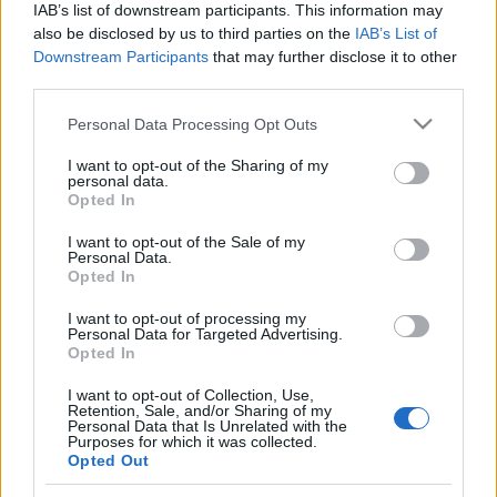
IAB’s list of downstream participants. This information may
also be disclosed by us to third parties on the
IAB’s List of
Downstream Participants
that may further disclose it to other
third parties.
Please note that this website/app uses one or more Google
Personal Data Processing Opt Outs
services and may gather and store information including but
not limited to your visit or usage behaviour. You may click to
I want to opt-out of the Sharing of my
personal data.
grant or deny consent to Google and its third-party tags to
Opted In
use your data for below specified purposes in below Google
consent section.
I want to opt-out of the Sale of my
Jézus is eljönne a Budapest Pride-ra!
Personal Data.
Opted In
TASZ
•
2015. július 08.
I want to opt-out of processing my
Personal Data for Targeted Advertising.
A "Keresztények a Melegekért" egy új
Opted In
kezdeményezés, ami hidat próbál építeni a
keresztények és az LMBTQ emberek között. A
I want to opt-out of Collection, Use,
Retention, Sale, and/or Sharing of my
csoport tagjai keresik az együttgondolkodás és az
Personal Data that Is Unrelated with the
építő eszmecsere lehetőségét, miközben tiszteletben
Purposes for which it was collected.
Opted Out
tartják mindenki hitét és nemi identitását. Mi,…