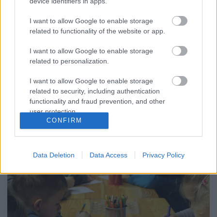
device identifiers in apps.
Most cselekedj, ha még egy évig
oviban tartanád a gyereked!
I want to allow Google to enable storage
related to functionality of the website or app.
Asbóth Márton
•
2019. november 07.
I want to allow Google to enable storage
related to personalization.
November van, és még mindig nem tudni pontosan,
hogy az új szabályok szerint hogyan lehet majd
I want to allow Google to enable storage
elérni, hogy a 6 éves gyereknek ne legyen kötelező
related to security, including authentication
automatikusan iskolába mennie jövő
functionality and fraud prevention, and other
szeptemberben. A szabályokat még meg sem
user protection.
alkották, az államtitkár épp csak megüzente őket.
CONFIRM
Amit eddig tudunk, az…
Data Deletion
Data Access
Privacy Policy