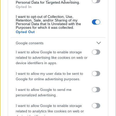
szabályozás értelmében iskolába kell menniük
Personal Data for Targeted Advertising.
azoknak a gyerekeknek, akik jövő augusztus 31-ig
Opted In
betöltik a hatodik életévüket. Mi van azokkal, akik
I want to opt-out of Collection, Use,
ötévesen járnak középső csoportba, és úgy fogják
Retention, Sale, and/or Sharing of my
elérni a hatéves kort, hogy nem voltak
Personal Data that Is Unrelated with the
Purposes for which it was collected.
nagycsoportosok?
Opted Out
Google consents
I want to allow Google to enable storage
related to advertising like cookies on web or
device identifiers in apps.
I want to allow my user data to be sent to
Google for online advertising purposes.
I want to allow Google to send me
personalized advertising.
I want to allow Google to enable storage
related to analytics like cookies on web or