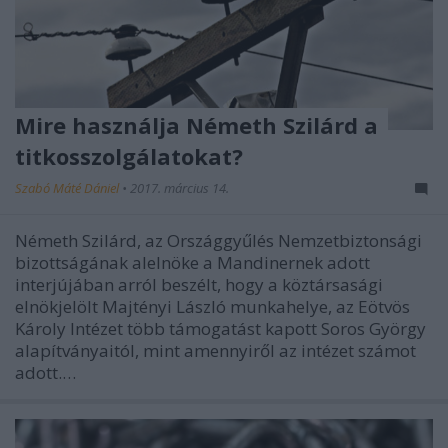
Mire használja Németh Szilárd a
titkosszolgálatokat?
Szabó Máté Dániel
•
2017. március 14.
Németh Szilárd, az Országgyűlés Nemzetbiztonsági
bizottságának alelnöke a Mandinernek adott
interjújában arról beszélt, hogy a köztársasági
elnökjelölt Majtényi László munkahelye, az Eötvös
Károly Intézet több támogatást kapott Soros György
alapítványaitól, mint amennyiről az intézet számot
adott.…