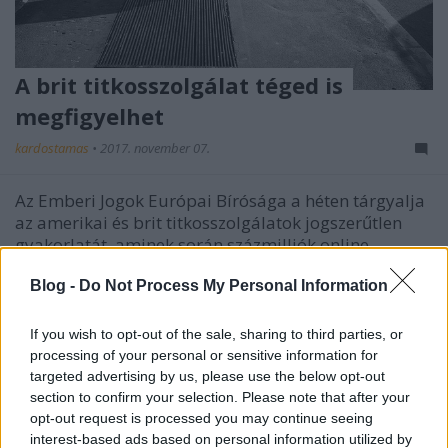
A brit titkosszolgálat téged is
megfigyelhet
kardostamas
•
2017. november 07.
Az Emberi Jogok Európai Bírósága a héten tárgyalja
az amerikai és brit titkosszolgálatok jogszerűtlen
gyakorlatát, aminek során százmilliók online
kommunikációját és telefonhívásait ellenőrizték. Két
Blog -
Do Not Process My Personal Information
éve tíz civil szervezet, köztük a TASZ indított pert a
brit titkosszolgálatokkal szemben, ami most…
If you wish to opt-out of the sale, sharing to third parties, or
processing of your personal or sensitive information for
targeted advertising by us, please use the below opt-out
section to confirm your selection. Please note that after your
opt-out request is processed you may continue seeing
interest-based ads based on personal information utilized by