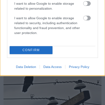
I want to allow Google to enable storage
Társaság a Szabadságjogokért
•
2017. május 02.
related to personalization.
Két éve a magánszféra és az adatvédelem is kapott
I want to allow Google to enable storage
egy ENSZ biztost (special rapporteur) akinek -
related to security, including authentication
többek között - az a feladata, hogy évente
functionality and fraud prevention, and other
beszámoljon az Emberi Jogi Tanácsnak az általa
user protection.
szemmel tartott témák legfontosabb kihívásairól. Joe
Cannataci nem volt rest, a közelmúltban
nyilvánosságra…
CONFIRM
Data Deletion
Data Access
Privacy Policy