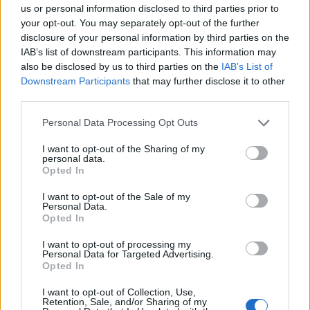
us or personal information disclosed to third parties prior to
your opt-out. You may separately opt-out of the further
disclosure of your personal information by third parties on the
IAB’s list of downstream participants. This information may
also be disclosed by us to third parties on the
IAB’s List of
Downstream Participants
that may further disclose it to other
third parties.
Please note that this website/app uses one or more Google
Personal Data Processing Opt Outs
services and may gather and store information including but
Senki nem tudja, kivel oszt meg
not limited to your visit or usage behaviour. You may click to
I want to opt-out of the Sharing of my
personal data.
grant or deny consent to Google and its third-party tags to
Magyarország titkos hírszerzési
Opted In
use your data for below specified purposes in below Google
információkat
consent section.
I want to opt-out of the Sale of my
Personal Data.
Asbóth Márton
•
2017. július 04.
Opted In
I want to opt-out of processing my
Nemzetközi összefogásban igyekszünk kideríteni,
Personal Data for Targeted Advertising.
Magyarország kivel osztja meg a nemzetbiztonság
Opted In
működése során szerzett titkos információkat.
I want to opt-out of Collection, Use,
Megkérdeztük az ezzel foglalkozó minisztereket és
Retention, Sale, and/or Sharing of my