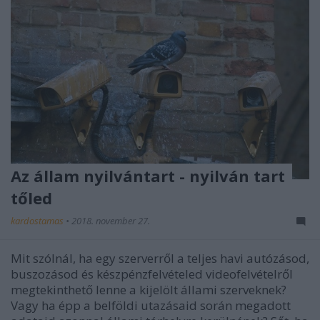
Az állam nyilvántart - nyilván tart
tőled
kardostamas
•
2018. november 27.
Mit szólnál, ha egy szerverről a teljes havi autózásod,
buszozásod és készpénzfelvételed videofelvételről
megtekinthető lenne a kijelölt állami szerveknek?
Vagy ha épp a belföldi utazásaid során megadott