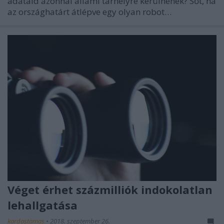
adataid azonnal állami tárhelyre kerülnének? Sőt, ha
az országhatárt átlépve egy olyan robot…
Véget érhet százmilliók indokolatlan
lehallgatása
kardostamas
•
2018. szeptember 26.