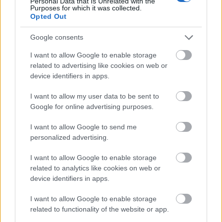
az Országgyűlés Nemzetbiztonsági Bizottságát is.
Personal Data that Is Unrelated with the
Purposes for which it was collected.
Alig akartuk elhinni, mit válaszoltak – ha igazat
Opted Out
mondanak,…
Google consents
I want to allow Google to enable storage
related to advertising like cookies on web or
device identifiers in apps.
I want to allow my user data to be sent to
Google for online advertising purposes.
I want to allow Google to send me
personalized advertising.
I want to allow Google to enable storage
related to analytics like cookies on web or
device identifiers in apps.
Hiteles vezetők nem utaznak a
I want to allow Google to enable storage
related to functionality of the website or app.
félelemre