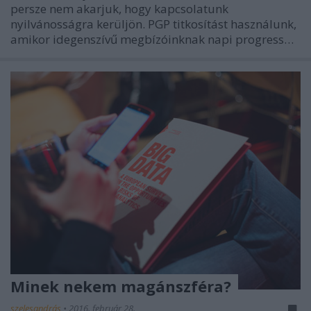
persze nem akarjuk, hogy kapcsolatunk
nyilvánosságra kerüljön. PGP titkosítást használunk,
amikor idegenszívű megbízóinknak napi progress…
Minek nekem magánszféra?
szelesandrás
•
2016. február 28.