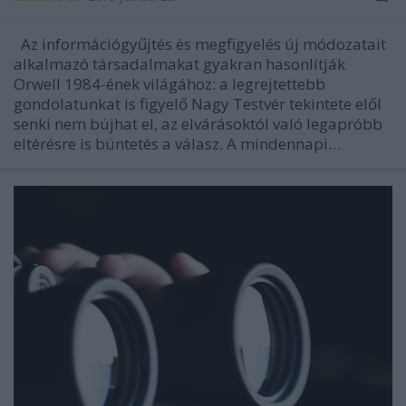
Az információgyűjtés és megfigyelés új módozatait
alkalmazó társadalmakat gyakran hasonlítják
Orwell 1984-ének világához: a legrejtettebb
gondolatunkat is figyelő Nagy Testvér tekintete elől
senki nem bújhat el, az elvárásoktól való legapróbb
eltérésre is büntetés a válasz. A mindennapi…