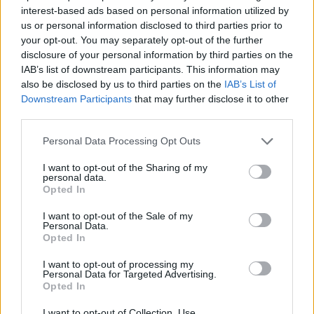
interest-based ads based on personal information utilized by
us or personal information disclosed to third parties prior to
your opt-out. You may separately opt-out of the further
disclosure of your personal information by third parties on the
IAB’s list of downstream participants. This information may
also be disclosed by us to third parties on the
IAB’s List of
Downstream Participants
that may further disclose it to other
third parties.
Please note that this website/app uses one or more Google
Personal Data Processing Opt Outs
services and may gather and store information including but
not limited to your visit or usage behaviour. You may click to
I want to opt-out of the Sharing of my
A vádlottak padján voltam, de
personal data.
grant or deny consent to Google and its third-party tags to
Opted In
büszke voltam rá
use your data for below specified purposes in below Google
consent section.
I want to opt-out of the Sale of my
TASZ
•
2016. október 20.
Personal Data.
Opted In
Fizikai és mentális bántalmazás után került a
I want to opt-out of processing my
vádlottak padjára állami gondozott ügyfelünk,
Personal Data for Targeted Advertising.
Opted In
Norbert. Az állami gondoskodás ahelyett, hogy
biztonságot nyújtott volna számára, megalázó,
I want to opt-out of Collection, Use,