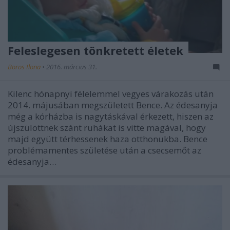
Feleslegesen tönkretett életek
Boros Ilona
•
2016. március 31.
Kilenc hónapnyi félelemmel vegyes várakozás után
2014. májusában megszületett Bence. Az édesanyja
még a kórházba is nagytáskával érkezett, hiszen az
újszülöttnek szánt ruhákat is vitte magával, hogy
majd együtt térhessenek haza otthonukba. Bence
problémamentes születése után a csecsemőt az
édesanyja…