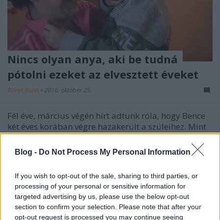
Nincs olyan anya, aki be tudná
pótolni ezeket az elvesztett éveket
Boros Ilona
•
2016. október 25.
Fél éve, március végén hírt adtunk róla, hogy Bence
két éves korában végre hazakerült a szüleihez. Mint
akkor megírtuk, a kisbaba születésekor azért nem
kerülhetett haza, mert a helyi védőnő hónapokkal
Blog -
Do Not Process My Personal Information
korábban jelezte a kórház számára: „Az asszonynak
minden gyermeke átmeneti nevelésben van.…
If you wish to opt-out of the sale, sharing to third parties, or
processing of your personal or sensitive information for
targeted advertising by us, please use the below opt-out
section to confirm your selection. Please note that after your
opt-out request is processed you may continue seeing