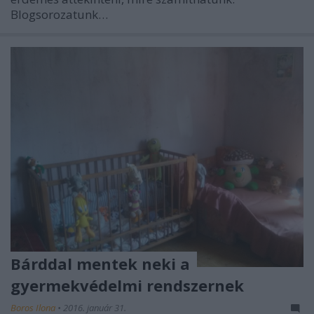
Blogsorozatunk…
Bárddal mentek neki a
gyermekvédelmi rendszernek
Boros Ilona
•
2016. január 31.