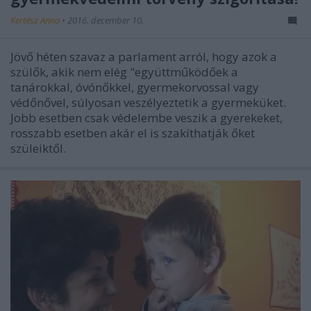
Kertész Anna
•
2016. december 10.
Jövő héten szavaz a parlament arról, hogy azok a
szülők, akik nem elég "együttműködőek a
tanárokkal, óvónőkkel, gyermekorvossal vagy
védőnővel, súlyosan veszélyeztetik a gyermeküket.
Jobb esetben csak védelembe veszik a gyerekeket,
rosszabb esetben akár el is szakíthatják őket
szüleiktől.