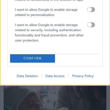
I want to allow Google to enable storage
Kati tizennyolc volt, mikor terhes lett első
related to personalization.
gyermekével. Ő kislányt szeretett volna, Sanyinak
mindegy volt, csak egészséges, boldog gyerek
I want to allow Google to enable storage
legyen. Kati vágya teljesült, 2007-ben megszületett
related to security, including authentication
Ági. Egy évvel később megszületett az első fiuk is,
functionality and fraud prevention, and other
Sanyika. Majd két év múlva Vera, aki Kati
user protection.
édesanyjának…
CONFIRM
Data Deletion
Data Access
Privacy Policy