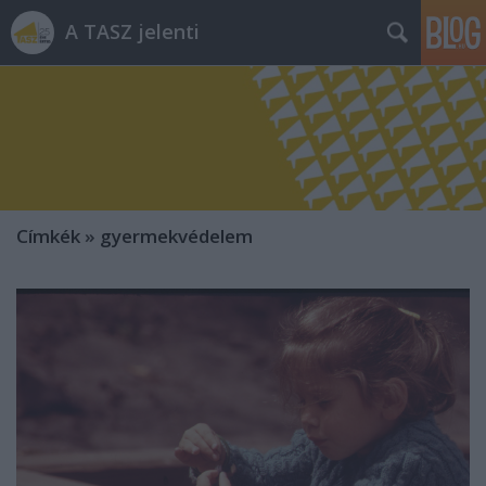
A TASZ jelenti
Címkék
»
gyermekvédelem