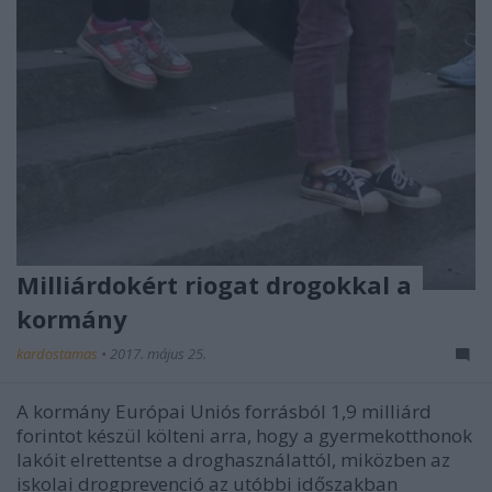
Milliárdokért riogat drogokkal a
kormány
kardostamas
•
2017. május 25.
A kormány Európai Uniós forrásból 1,9 milliárd
forintot készül költeni arra, hogy a gyermekotthonok
lakóit elrettentse a droghasználattól, miközben az
iskolai drogprevenció az utóbbi időszakban