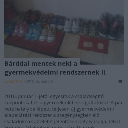
Bárddal mentek neki a
gyermekvédelmi rendszernek II.
Boros Ilona
•
2016. február 01.
2016. január 1-jétől egyesítik a családsegítő
központokat és a gyermekjóléti szolgáltatókat. A pár
hete hatályba lépett, teljesen új gyermekvédelmi
alapellátási rendszer a szegénységben élő
családoknak az életét jelentősen befolyásolja, tehát
érdemes áttekinteni, mire számíthatunk.