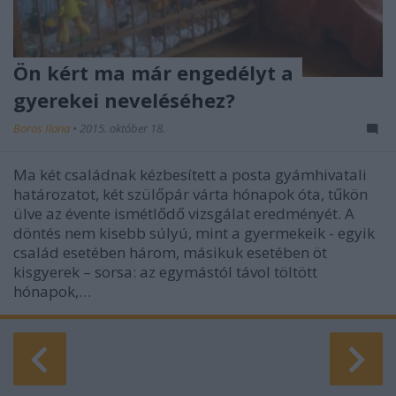
Ön kért ma már engedélyt a
gyerekei neveléséhez?
Boros Ilona
•
2015. október 18.
Ma két családnak kézbesített a posta gyámhivatali
határozatot, két szülőpár várta hónapok óta, tűkön
ülve az évente ismétlődő vizsgálat eredményét. A
döntés nem kisebb súlyú, mint a gyermekeik - egyik
család esetében három, másikuk esetében öt
kisgyerek – sorsa: az egymástól távol töltött
hónapok,…