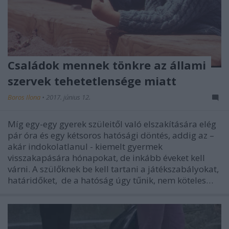
Családok mennek tönkre az állami
szervek tehetetlensége miatt
Boros Ilona
•
2017. június 12.
Míg egy-egy gyerek szüleitől való elszakítására elég
pár óra és egy kétsoros hatósági döntés, addig az –
akár indokolatlanul - kiemelt gyermek
visszakapására hónapokat, de inkább éveket kell
várni. A szülőknek be kell tartani a játékszabályokat,
határidőket, de a hatóság úgy tűnik, nem köteles…