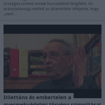
országos szinten ennek huszadából tengődik. Az
aránytalanság mellett az államtitkár kifejezte, hogy
„nem…
Dilettáns és embertelen a
gyermekvédelmi törvény szigorítása!