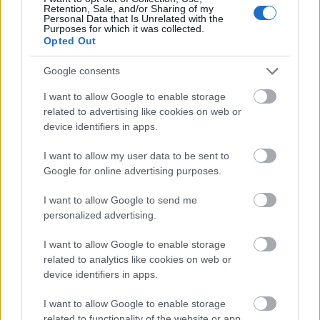
kiszolgáltatott helyzetekbe hozta őt. Norbert nem
Retention, Sale, and/or Sharing of my
Personal Data that Is Unrelated with the
hagyta annyiban a vele szemben elkövetett
Purposes for which it was collected.
visszaéléseket, de…
Opted Out
Google consents
I want to allow Google to enable storage
related to advertising like cookies on web or
device identifiers in apps.
I want to allow my user data to be sent to
Google for online advertising purposes.
I want to allow Google to send me
personalized advertising.
I want to allow Google to enable storage
related to analytics like cookies on web or
device identifiers in apps.
A babák újra a polcon
I want to allow Google to enable storage
Boros Ilona
•
2016. július 13.
related to functionality of the website or app.