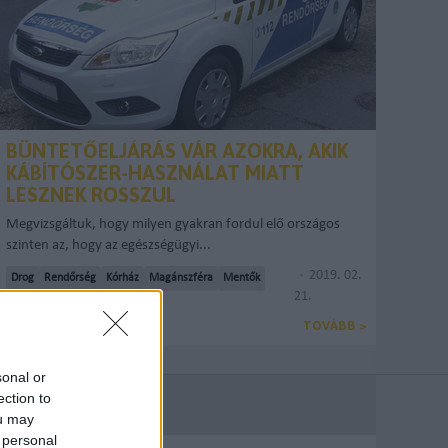
BÜNTETŐELJÁRÁS VÁR AZOKRA, AKIK
KÁBÍTÓSZER-HASZNÁLAT MIATT
LESZNEK ROSSZUL
Megvizsgáltuk, hogy milyen gyakran fordul elő országos
szinten az, hogy az egészségügyi...
2019. 02.
Drog
Rendőrség
Kórház
Magánszféra
Mentők
21.
Közérdekű Adat
Dühöngeni
KARDOSTAMAS
TOVÁBB >
sonal or
ection to
ou may
 personal