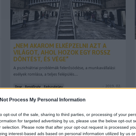
„NEM AKAROM ELKÉPZELNI AZT A
VILÁGOT, AHOL HOZOK EGY ROSSZ
DÖNTÉST, ÉS VÉGE”
A pszichiátriai problémák felerősödése, a munkavállalási
esélyek romlása, a teljes felépülés...
2019. 02.
Drog
Rendőrség
Egészségügy
23.
KARDOSTAMAS
TOVÁBB >
Not Process My Personal Information
to opt-out of the sale, sharing to third parties, or processing of your per
formation for targeted advertising by us, please use the below opt-out s
r selection. Please note that after your opt-out request is processed y
DROGMENTESSÉG HELYETT PÁRBESZÉDET
eing interest-based ads based on personal information utilized by us or