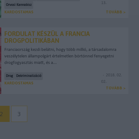
13.
Orvosi Kannabisz
KARDOSTAMAS
TOVÁBB >
FORDULAT KÉSZÜL A FRANCIA
DROGPOLITIKÁBAN
Franciaország kezdi belátni, hogy több millió, a társadalomra
veszélytelen állampolgárt értelmetlen börtönnel fenyegetni
drogfogyasztás miatt, és a...
2018. 02.
Drog
Dekriminalizáció
02.
KARDOSTAMAS
TOVÁBB >
2
3