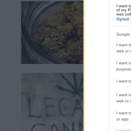
I want t
of my P
was col
Opted 
Google 
I want t
web or d
I want t
purpose
I want 
I want t
web or d
I want t
or app.
I want t