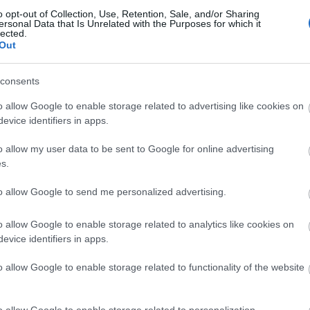
o opt-out of Collection, Use, Retention, Sale, and/or Sharing
AZ EU NAGY RÉSZÉN MÁR ELÉRHETŐ A
ersonal Data that Is Unrelated with the Purposes for which it
GYÓGYÁSZATI KANNABISZ
lected.
Out
Ahogy az orvostudomány egyre meggyőzőbb és szerteágazóbb
bizonyítékokkal szolgál a kannabisz gyógyászatilag kedvező
consents
hatásaira, úgy szaporodik azon...
o allow Google to enable storage related to advertising like cookies on
2018. 08.
Drog
Tanulni
Orvosi Kannabisz
evice identifiers in apps.
16.
KARDOSTAMAS
TOVÁBB >
o allow my user data to be sent to Google for online advertising
s.
NE OLVASD EL, MERT DROGOS LESZEL!
to allow Google to send me personalized advertising.
Az Emberi Erőforrások Minisztériuma amiatt vonhatja meg a
támogatását a DUE Médiahálózattól, amiért a diákújságíró
o allow Google to enable storage related to analytics like cookies on
lapban a fiatalok olyan témáról szólaltattak meg szakértőket, ami
evice identifiers in apps.
minden fiatalt érinthet, ez pedig a...
o allow Google to enable storage related to functionality of the website
2018. 07.
Vita
Drog
Magánszféra
Drogliberalizáció
Emmi
13.
Bodrogi Bea
Kardos Tamas
Magyar Idok
TÁRSASÁG A SZABADSÁGJOGOKÉRT
TOVÁBB >
o allow Google to enable storage related to personalization.