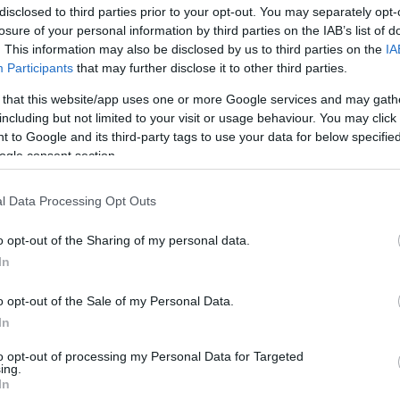
ÉS TÁMOGATÁST!
disclosed to third parties prior to your opt-out. You may separately opt-
losure of your personal information by third parties on the IAB’s list of
Ha hihetünk a kormány Nemzeti Drogellenes Stratégiájának és
. This information may also be disclosed by us to third parties on the
IA
Magyarország 2020-ra kábítószermentessé válik, akkor 2019 a
Participants
that may further disclose it to other third parties.
kábítószermentességre felkészülés éve. Ha...
 that this website/app uses one or more Google services and may gath
2019. 02.
Drog
Kábítószerügyi Tanács
including but not limited to your visit or usage behaviour. You may click 
12.
KARDOSTAMAS
 to Google and its third-party tags to use your data for below specifi
TOVÁBB >
ogle consent section.
HATVAN ÉV UTÁN MINDEN AKADÁLY
l Data Processing Opt Outs
ELHÁRULHAT A KANNABISZ GYÓGYÁSZATI
ALKALMAZÁSA ELŐL
o opt-out of the Sharing of my personal data.
In
Történelmi jelentőségű lépés történt a gyógyászati kannabisz
megítélésében, ami alapvetően változtathatja...
o opt-out of the Sale of my Personal Data.
In
2019. 02.
Drog
Orvosi Kannabisz
01.
KARDOSTAMAS
to opt-out of processing my Personal Data for Targeted
TOVÁBB >
ing.
In