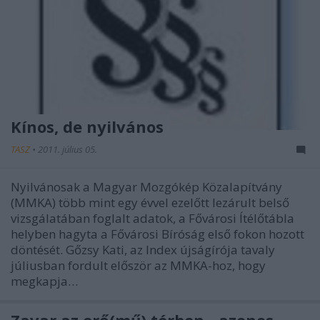
Kínos, de nyilvános
TASZ
•
2011. július 05.
Nyilvánosak a Magyar Mozgókép Közalapítvány
(MMKA) több mint egy évvel ezelőtt lezárult belső
vizsgálatában foglalt adatok, a Fővárosi Ítélőtábla
helyben hagyta a Fővárosi Bíróság első fokon hozott
döntését. Gőzsy Kati, az Index újságírója tavaly
júliusban fordult először az MMKA-hoz, hogy
megkapja…
Zavar az erő(mű) térben - azonos