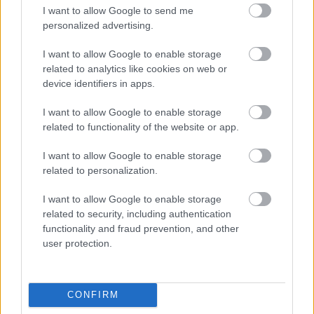
I want to allow Google to send me
personalized advertising.
I want to allow Google to enable storage
related to analytics like cookies on web or
device identifiers in apps.
I want to allow Google to enable storage
related to functionality of the website or app.
I want to allow Google to enable storage
related to personalization.
Még mindig van jövője az oknyomozó
újságírásnak
I want to allow Google to enable storage
related to security, including authentication
TASZ
•
2012. január 26.
functionality and fraud prevention, and other
user protection.
„Családi vállalkozássá változtatta a HM
kommunikációs cégét Gubcsi Lajos. A Zrinyi Média
Kft. előző vezetését bűnszervezetnek nevező igazgató
CONFIRM
nyár óta két saját könyvet adott ki új munkahelyén,