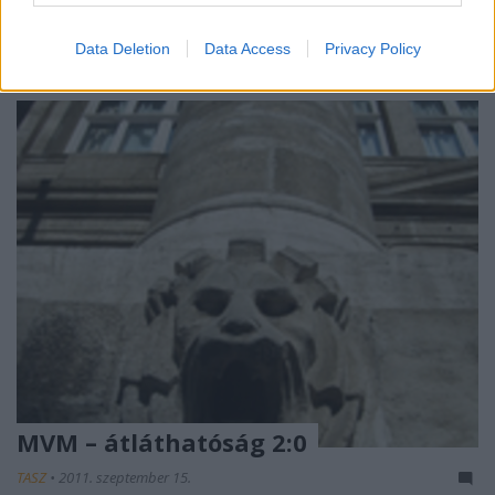
és régebbi publikációit is a cég segítségével terjeszti”
– írta Spirk József tavaly márciusban az Indexen…
Data Deletion
Data Access
Privacy Policy
MVM – átláthatóság 2:0
TASZ
•
2011. szeptember 15.