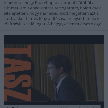
blogomra, hogy Rozi ellopta az irodai hűtőből a
sütimet, amit ebéd utánra tartogattam, holott csak
elfelejtettem, hogy már ebéd előtt megettem azt a
sütit, akkor hamis tény állításával megsértem Rozi
jóhírnévhez való jogát. A bejegyzésemet átveszi egy…