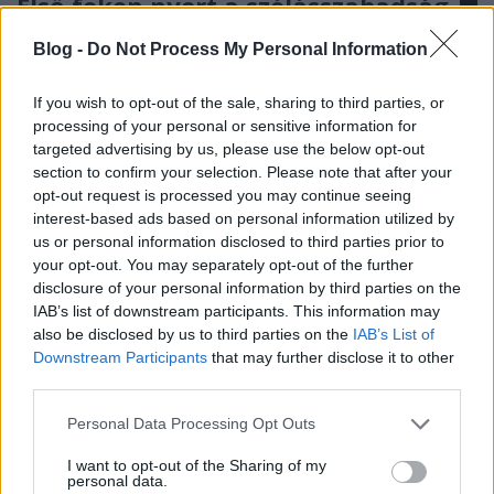
Első fokon nyert a szólásszabadság
dojcsakdalma
•
2014. október 13.
Blog -
Do Not Process My Personal Information
Tóta W. Árpád 2013 elején részletgazdag
If you wish to opt-out of the sale, sharing to third parties, or
publicisztikában kritizálta Zsiga Marcell miskolci
processing of your personal or sensitive information for
alpolgármester vagyonosodását és az őt segítő
targeted advertising by us, please use the below opt-out
politikai rendszert. A politikus azt gondolta helyes
section to confirm your selection. Please note that after your
válaszlépésnek, hogy büntetőeljárást kezdeményez a
opt-out request is processed you may continue seeing
publicista ellen. Rágalmazással vádolta a szerzőt
interest-based ads based on personal information utilized by
és…
us or personal information disclosed to third parties prior to
your opt-out. You may separately opt-out of the further
disclosure of your personal information by third parties on the
IAB’s list of downstream participants. This information may
also be disclosed by us to third parties on the
IAB’s List of
Downstream Participants
that may further disclose it to other
third parties.
Please note that this website/app uses one or more Google
Personal Data Processing Opt Outs
services and may gather and store information including but
not limited to your visit or usage behaviour. You may click to
I want to opt-out of the Sharing of my
personal data.
grant or deny consent to Google and its third-party tags to