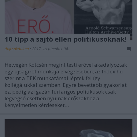
10 tipp a sajtó ellen politikusoknak!
dojcsakdalma
•
2017. szeptember 04.
Hétvégén Kötcsén megint testi erővel akadályoztak
egy újságírót munkája elvégzésében, az Index.hu
szerint a TEK munkatársai léptek fel így
kollégájukkal szemben. Egyre bevettebb gyakorlat
ez, pedig az igazán furfangos politikusok csak
legvégső esetben nyúlnak erőszakhoz a
kényelmetlen kérdéseket…