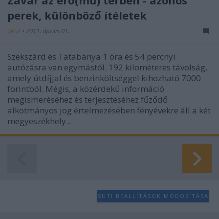
perek, különböző ítéletek
TASZ
•
2011. április 01.
Szekszárd és Tatabánya 1 óra és 54 percnyi
autózásra van egymástól. 192 kilométeres távolság,
amely útdíjjal és benzinköltséggel kihozható 7000
forintból. Mégis, a közérdekű információ
megismeréséhez és terjesztéséhez fűződő
alkotmányos jog értelmezésében fényévekre áll a két
megyeszékhely…
SÜTI BEÁLLÍTÁSOK MÓDOSÍTÁSA