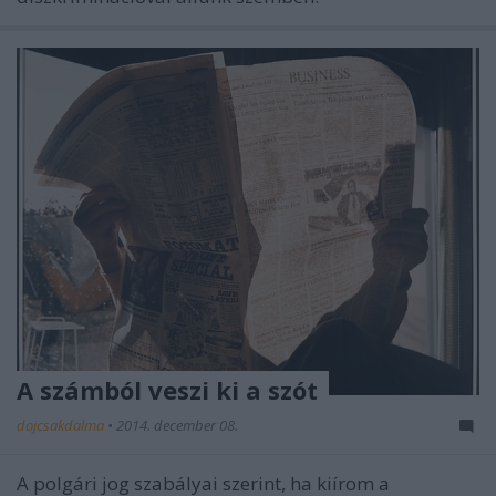
A számból veszi ki a szót
dojcsakdalma
•
2014. december 08.
A polgári jog szabályai szerint, ha kiírom a