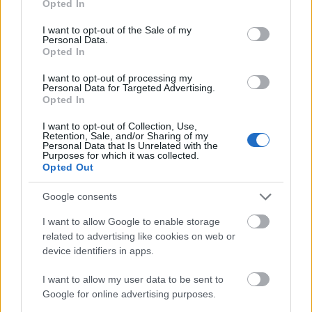
Opted In
use your data for below specified purposes in below Google
consent section.
I want to opt-out of the Sale of my
Personal Data.
Opted In
I want to opt-out of processing my
Lapít, mint politikus a fűben
Personal Data for Targeted Advertising.
Opted In
dojcsakdalma
•
2014. április 08.
I want to opt-out of Collection, Use,
Retention, Sale, and/or Sharing of my
Personal Data that Is Unrelated with the
Lesütött szemmel telefonál, mereven a távolba nézve
Purposes for which it was collected.
elszalad, felháborodik, hogy miért nem hagyják őt
Opted Out
békén. Ezek a leggyakoribb reakciók, ha
politikusokat kérdeznek újságírók kellemetlen
Google consents
témákban. Szélsőséges esetben még kioktatás is jut
I want to allow Google to enable storage
a kérdezőnek: Pintér Sándor udvariatlannak tartja
related to advertising like cookies on web or
a…
device identifiers in apps.
I want to allow my user data to be sent to
Google for online advertising purposes.