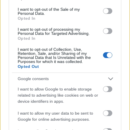
use your data for below specified purposes in below Google
feledkezhetünk meg arról, hogy alapvető jogokat
consent section.
I want to opt-out of the Sale of my
csak szigorú követelmények mentén lehet korlátozni.
Personal Data.
Opted In
Ferenc ügyében az első fokon eljáró bíróság
I want to opt-out of processing my
súlyosan megsértette az eljárási szabályokat. A
Personal Data for Targeted Advertising.
pszichiátria szakvélemény alapján hozott ítéletet,
Opted In
figyelmen kívül hagyva minden más feltételt, amit a
gondnokság alá helyezéshez vizsgálni kell. Nem
I want to opt-out of Collection, Use,
Retention, Sale, and/or Sharing of my
foglalkozott azzal, hogy más úton biztosítható-e
Personal Data that Is Unrelated with the
Purposes for which it was collected.
Ferenc jogainak védelme, nem vizsgálta, hogy a
Opted Out
mentális zavar milyen hatással van belátási
képességére. A bíróság hanyagságból több
Google consents
ügycsoportban korlátozta Ferenc
cselekvőképességét, mint amit maga a gyámhatóság
I want to allow Google to enable storage
kért.
related to advertising like cookies on web or
device identifiers in apps.
A másodfokú bíróság – javítva az elsőfokú bíróság
hibáját – már csak egy ügycsoportban korlátozta
I want to allow my user data to be sent to
Ferenc cselekvőképességét, az egészségügyi
Google for online advertising purposes.
ellátással összefüggő jogok terén. Ezzel a