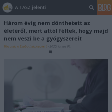
A TASZ jelenti
Három évig nem dönthetett az
életéről, mert attól féltek, hogy majd
nem veszi be a gyógyszereit
Társaság a Szabadságjogokért
•
2020. június 01.