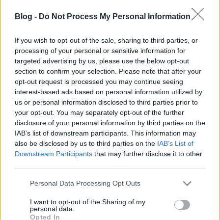
Az uralkodó nézet szerint a gondnokság az érintett
védelmét szolgálja, így ha a szakértő felállítja a
Blog -
Do Not Process My Personal Information
diagnózist és megállapítja a fogyatékosságot, a
bíróság gyakran automatikusan a gondokság alá
If you wish to opt-out of the sale, sharing to third parties, or
helyezésről dönt. A jó szándék nem vitás, de
processing of your personal or sensitive information for
szélesebb kontextusban kell vizsgálni a kérdést. A
targeted advertising by us, please use the below opt-out
gondnokságot nagyon gyakran azért rendelik el,
section to confirm your selection. Please note that after your
mert nem biztos, hogy az érintett rendszeresen szedi
opt-out request is processed you may continue seeing
a gyógyszereit vagy megfelelően tud magáról
interest-based ads based on personal information utilized by
gondoskodni. De ki kell mindenkit ábrándítanunk: az
us or personal information disclosed to third parties prior to
egészségügyi és szociális problémákra a
your opt-out. You may separately opt-out of the further
gondnokság semmiféle megoldást nem nyújt. Attól,
disclosure of your personal information by third parties on the
mert van egy gondnoka, senki nem látja el magát
IAB’s list of downstream participants. This information may
könnyebben a mindennapokban.
also be disclosed by us to third parties on the
IAB’s List of
Downstream Participants
that may further disclose it to other
Emellett gyakran hunynak szemet afelett, hogy a
third parties.
gondnokság súlyos jogkorlátozás, ami megfosztja az
Please note that this website/app uses one or more Google
Personal Data Processing Opt Outs
érintettet attól, hogy a saját életét érintő
services and may gather and store information including but
legalapvetőbb kérdésekben döntsön. Azt
not limited to your visit or usage behaviour. You may click to
I want to opt-out of the Sharing of my
feltételezzük, hogy mi jobb döntést hozunk helyette,
personal data.
grant or deny consent to Google and its third-party tags to
Opted In
jobban tudjuk, mi a jó neki. Pedig nem