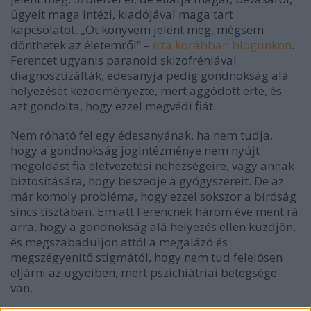
ügyeit maga intézi, kiadójával maga tart
kapcsolatot. „Öt könyvem jelent meg, mégsem
dönthetek az életemről” –
írta korábban blogunkon
.
Ferencet ugyanis paranoid skizofréniával
diagnosztizálták, édesanyja pedig gondnokság alá
helyezését kezdeményezte, mert aggódott érte, és
azt gondolta, hogy ezzel megvédi fiát.
Nem róható fel egy édesanyának, ha nem tudja,
hogy a gondnokság jogintézménye nem nyújt
megoldást fia életvezetési nehézségeire, vagy annak
biztosítására, hogy beszedje a gyógyszereit. De az
már komoly probléma, hogy ezzel sokszor a bíróság
sincs tisztában. Emiatt Ferencnek három éve ment rá
arra, hogy a gondnokság alá helyezés ellen küzdjön,
és megszabaduljon attól a megalázó és
megszégyenítő stigmától, hogy nem tud felelősen
eljárni az ügyeiben, mert pszichiátriai betegsége
van.