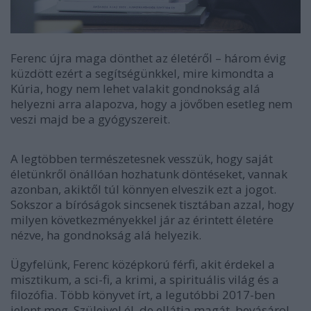
Ferenc újra maga dönthet az életéről – három évig
küzdött ezért a segítségünkkel, mire kimondta a
Kúria, hogy nem lehet valakit gondnokság alá
helyezni arra alapozva, hogy a jövőben esetleg nem
veszi majd be a gyógyszereit.
A legtöbben természetesnek vesszük, hogy saját
életünkről önállóan hozhatunk döntéseket, vannak
azonban, akiktől túl könnyen elveszik ezt a jogot.
Sokszor a bíróságok sincsenek tisztában azzal, hogy
milyen következményekkel jár az érintett életére
nézve, ha gondnokság alá helyezik.
Ügyfelünk, Ferenc középkorú férfi, akit érdekel a
misztikum, a sci-fi, a krimi, a spirituális világ és a
filozófia. Több könyvet írt, a legutóbbi 2017-ben
jelent meg. Szüleivel él, de ellátja magát, bevásárol,