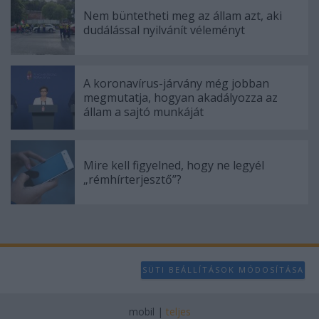
Nem büntetheti meg az állam azt, aki
dudálással nyilvánít véleményt
A koronavírus-járvány még jobban
megmutatja, hogyan akadályozza az
állam a sajtó munkáját
Mire kell figyelned, hogy ne legyél
„rémhírterjesztő”?
SÜTI BEÁLLÍTÁSOK MÓDOSÍTÁSA
mobil
|
teljes