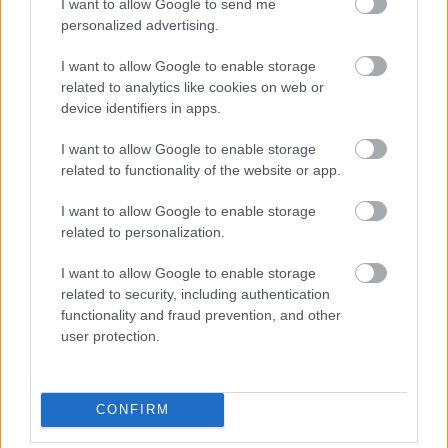
I want to allow Google to send me
gyógyszerek beszedését akarta biztosítani, hiszen
personalized advertising.
Ferencnek valóban akadtak problémái korábban,
amikor abbahagyta a gyógyszerek szedését. De ha a
I want to allow Google to enable storage
családja nem tud segítségére lenni ebben, egészen
related to analytics like cookies on web or
biztosan nem a gondnok lesz az, aki minden reggel
device identifiers in apps.
ott áll mellette és noszogatja, hogy nyelje le a
gyógyszert. A gondnok nem nyújt gondoskodást,
I want to allow Google to enable storage
életvezetési támogatást, csak jognyilatkozatokat tesz
related to functionality of the website or app.
a gondokolt helyett, vagyis helyette ír alá, helyette
dönt fontos kérdésekben.
I want to allow Google to enable storage
related to personalization.
A másodfokú bíróság megállapította, hogy Ferenc
belátási képességének birtokában van, nincsenek
I want to allow Google to enable storage
téveszméi, nem mutat semmilyen eltérést a
related to security, including authentication
szokványos, egészséges gondolkodástól. Ennek
functionality and fraud prevention, and other
ellenére egy jövőbeli visszaesés – az esetleges
user protection.
gyógyszerkihagyás – esetére a gondnokság alá
helyezésről döntött.
CONFIRM
Ezek után a legfelsőbb bíróság, a Kúria az
érvelésünket alátámasztva kimondta, hogy nem