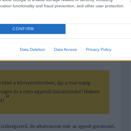
viselkedésével! Nem szeretik az önállóságot, ahogy azt
cation functionality and fraud prevention, and other user protection.
r összeköltöztethetnek bárkivel, nem válogatnak szinte
 csak és kizárólag önmaguk védelme érdekében hajlandók
ki végigtisztáz éjszakai műszakban egy osztálynyi lakót
CONFIRM
 egy kicsit bele: ez nagyjából ötven embert, vizeletes-
pesek gyógyszert is szájba adni!
Rengeteget dolgoznak a
Data Deletion
Data Access
Privacy Policy
mindez nem vezethet azokhoz a méltánytalanságokhoz,
rökké a környezetemben, így a mai napig
anságot és a nem egyenlő bánásmódot! Nekem
et!
 szükségszerű, de alkalmazzuk már az egyedi gondozást,