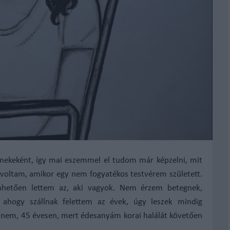
rmekeként, így mai eszemmel el tudom már képzelni, mit
voltam, amikor egy nem fogyatékos testvérem született.
nhetően lettem az, aki vagyok. Nem érzem betegnek,
hogy szállnak felettem az évek, úgy leszek mindig
lnem, 45 évesen, mert édesanyám korai halálát követően