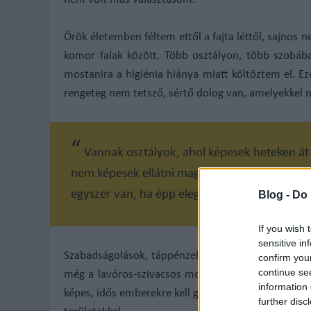
nem volt más választásom.
Örök életemben féltem ettől a fajta léttől, sajnos
komor falak között. Több osztályon, több szobába
mostanira a higiénia hiánya miatt költöztem el. 
rengeteg nem tetsző, sértő dolog van, amelyekkel n
Vannak osztályok, ahol képesek heteken át
nem képesek ellátni magukat! Fürdőszobában f
egyszer van, ha épp elegendő számú az adott
Blog -
Do 
If you wish 
sensitive in
Szabadságolások, táppénzek idején nem ritka a töb
confirm you
continue se
még a lavóros-szivacsos mosdatás fogalmát is kirív
information 
képes, idős emberekre kell gondolni, akiket így, sz
further disc