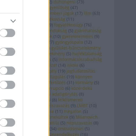
(
98
)
drogpolitika
(
12
)
dühöngeni
(
73
)
egészségügy
(
80
)
egyenlőség
(
47
)
egyháztörvény
(
7
)
emberi jogok
(
17
)
film
(
63
)
filmezni
(
10
)
fogyatékosság
(
11
)
fogyatékosságügy
(
9
)
fogyatékosügy
(
76
)
gondnokság
(
35
)
gondokság
(
5
)
gyámhatóság
(
13
)
gyerekkelvagyok
(
10
)
gyerekkiemelés
(
9
)
gyermekvédelem
(
27
)
gyöngyöspata
(
12
)
gyülekezési jog
(
37
)
gyűlölet-bűncselekmény
(
5
)
gyűlöletbűncselekmény
(
5
)
hajléktalanság
(
11
)
hiv
(
31
)
hiv/aids
(
5
)
információszabadság
(
53
)
internet
(
6
)
intézet
(
14
)
iskola
(
6
)
jogállam
(
40
)
jogsegély
(
19
)
jogtudatosítás
(
17
)
kábítószer
(
7
)
kitagolás
(
19
)
könnyen
érthető
(
8
)
kórházi fertőzés
(
31
)
kormány
(
5
)
koronavírus
(
25
)
korrupció
(
6
)
közérdekű
adat
(
34
)
közérdekű adatigénylés
(
8
)
köznevelési törvény
(
8
)
lelkiismereti
szabadság
(
13
)
levélszavazás
(
9
)
LMBT
(
10
)
lmbt
(
5
)
magánszféra
(
11
)
megafon
(
5
)
megfigyelés
(
13
)
menekültek
(
9
)
Milanovich
Dominika
(
9
)
mráz attila
(
5
)
népszavazás
(
8
)
nevetni
(
9
)
oktatás
(
34
)
ombudsman
(
5
)
önkormányzat
(
34
)
önrendelkezés
(
16
)