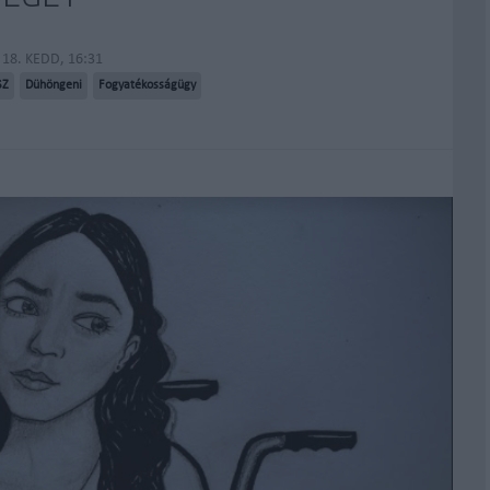
 18. KEDD, 16:31
SZ
Dühöngeni
Fogyatékosságügy