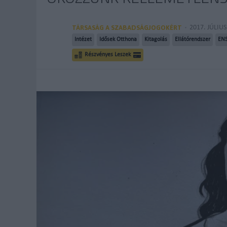
TÁRSASÁG A SZABADSÁGJOGOKÉRT
2017. JÚLIUS
Intézet
Idősek Otthona
Kitagolás
Ellátórendszer
EN
Részvényes Leszek