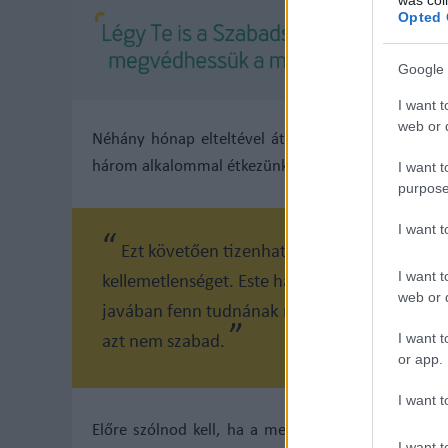
Opted 
Google 
I want t
web or d
Néhány hónap elteltével átkerültem - akkor még
I want t
három alkalommal étkezünk: reggel nyolctól reggel
purpose
I want 
Ezt követően tizenhat órán át éhezünk, h
I want t
kellemetlenséget. Este hattól reggel nyolcig
web or d
javában fenn tudnának maradni többen is, de
I want t
azt nem szabad.
or app.
I want t
Előre szólnod kell, ha a megszokottól eltérő időb
I want t