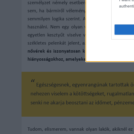
személyzet némely esetben kimondottan utálatos 
authenti
sem, ha bármiről véleményt nyilvánítasz. Bármiko
semmilyen logika szerint. A gumikesztyűt szinte
használni. Nem egy olyan van az ápolók között, a
egyetlen kesztyűt viselve végig! Gondoljunk csak
székletes pelenkát jelent, aztán ezzel a kézzel ké
nővérek és iszonyatosan keveset keresnek, de 
hiányosságokhoz, amelyeket naponta látok.
Egészségesnek, egyenrangúnak tartottak ö
nehezen viselem a kötöttségeket, rugalmatl
senki ne akarja beosztani az időmet, pénzem
Tudom, elismerem, vannak olyan lakók, akiknél ez