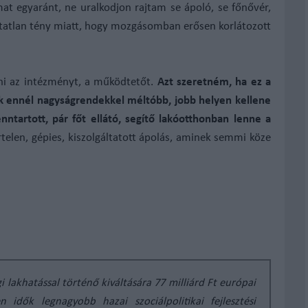
at egyaránt, ne uralkodjon rajtam se ápoló, se főnővér,
tatlan tény miatt, hogy mozgásomban erősen korlátozott
ni az intézményt, a működtetőt.
Azt szeretném, ha ez a
ek ennél nagyságrendekkel méltóbb, jobb helyen kellene
nntartott, pár főt ellátó, segítő lakóotthonban lenne a
elen, gépies, kiszolgáltatott ápolás, aminek semmi köze
 lakhatással történő kiváltására 77 milliárd Ft európai
 idők legnagyobb hazai szociálpolitikai fejlesztési