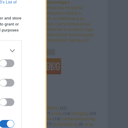
B’s List of
A deszenzitizációtól a klímaválságig II.
Szerinted a társadalmat ma mi tudná
hatékonyabban kizökkenteni ebből a
er and store
kollektív fásultságból: a Sokkterápia (a
katasztrófák közvetlen, nyers bemutatása,
to grant or
ami viszont bénító félelmet is szülhet) vagy
ed purposes
a Pozitív jövőkép (alternatívák felmutatása)?
Hogyan látod ezt a dilemmát? Sajnos kell
egy sokk.…
narrativalabor.blog.hu
TÉMÁINK
abortusz
(
8
)
adatvédelem
(
32
)
alkotmánybíróság
(
7
)
a tasz
(
14
)
betegjog
(
30
)
betegjogok
(
16
)
civilek
(
14
)
cselekvőképesség
(
9
)
diszkrimináció
(
57
)
dizájnerdrog
(
8
)
drog