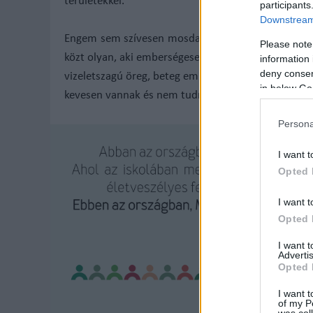
területekkel.
participants
Downstream 
Engem sem szívesen mosdattak meg naponta, ám s
Please note
közt olyan, aki emberségesebben bánt velem! Azon
information 
deny consent
vizeletszagú öreg, beteg embereket. Hiába tettem s
in below Go
kevesen vannak és nem tudnak úgy teljesíteni, ahog
Persona
I want t
Opted 
I want t
Opted 
I want 
Advertis
Opted 
I want t
of my P
was col