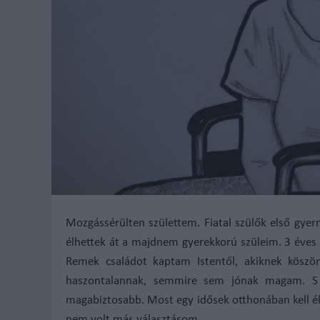
Mozgássérülten születtem. Fiatal szülők első gye
élhettek át a majdnem gyerekkorú szüleim.
3
éves 
Remek családot kaptam Istentől, akiknek köszö
haszontalannak, semmire sem jónak magam. S a
magabiztosabb.
Most egy idősek otthonában kell é