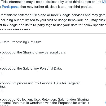
. This information may also be disclosed by us to third parties on the
IA
Participants
that may further disclose it to other third parties.
zerencsémre majdnem mindig volt a szolgálatban lévők
 that this website/app uses one or more Google services and may gath
ban ez nem vigasz, amikor naponta láttam a száraz bőrű,
including but not limited to your visit or usage behaviour. You may click 
 to Google and its third-party tags to use your data for below specifi
zóvá akkor ezeket a dolgokat, mindig azzal érveltek, hogy
ogle consent section.
y kellene.
l Data Processing Opt Outs
o opt-out of the Sharing of my personal data.
In
o opt-out of the Sale of my Personal Data.
In
to opt-out of processing my Personal Data for Targeted
ing.
In
o opt-out of Collection, Use, Retention, Sale, and/or Sharing
ersonal Data that Is Unrelated with the Purposes for which it
lected.