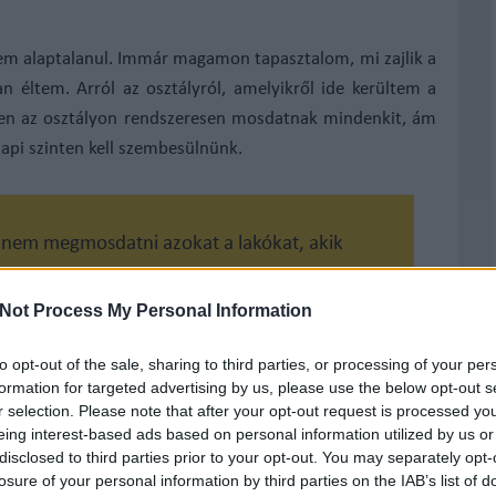
 nem alaptalanul. Immár magamon tapasztalom, mi zajlik a
n éltem. Arról az osztályról, amelyikről ide kerültem a
Ezen az osztályon rendszeresen mosdatnak mindenkit, ám
api szinten kell szembesülnünk.
 nem megmosdatni azokat a lakókat, akik
ürdetés, igazi tusolós is csak hetente
 osztályon a nővér.
Not Process My Personal Information
to opt-out of the sale, sharing to third parties, or processing of your per
formation for targeted advertising by us, please use the below opt-out s
b heti fürdés nélküli időszak. Ám ezeken az osztályokon
r selection. Please note that after your opt-out request is processed y
eing interest-based ads based on personal information utilized by us or
ónak tartják. Vizeletüket, székletüket visszatartani nem
disclosed to third parties prior to your opt-out. You may separately opt-
árazon pelenkáznak újra, örökös bűzben, piros, sebes intim
losure of your personal information by third parties on the IAB’s list of