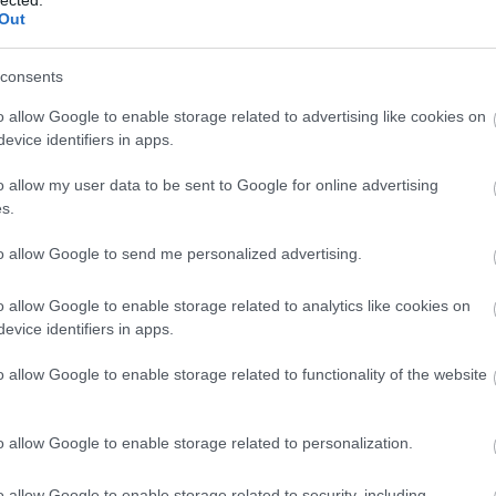
Out
consents
o allow Google to enable storage related to advertising like cookies on
evice identifiers in apps.
 úgy gondoltam - egy számomra jobb helyre. Napközben
o allow my user data to be sent to Google for online advertising
i, fél tizenkettőkor ebéd, háromnegyed négykor vacsora.
s.
to allow Google to send me personalized advertising.
ogy a nővéreknek ne okozzunk
o allow Google to enable storage related to analytics like cookies on
 ugyanis mindenkinek takarodó van, pedig még
evice identifiers in apps.
 hiába, akkor kényelmetlen az ápolóknak és
o allow Google to enable storage related to functionality of the website
o allow Google to enable storage related to personalization.
en jössz vissza, de akkor számolnod kell a téged fogadó
o allow Google to enable storage related to security, including