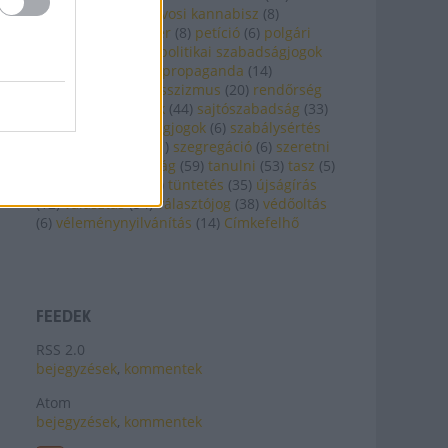
országgyűlés
(
5
)
orvosi kannabisz
(
8
)
otthonápolás
(
7
)
per
(
8
)
petíció
(
6
)
polgári
engedetlenség
(
5
)
politikai szabadságjogok
(
13
)
prevenció
(
12
)
propaganda
(
14
)
pszichiátria
(
20
)
rasszizmus
(
20
)
rendőrség
(
61
)
roma
(
9
)
romák
(
44
)
sajtószabadság
(
33
)
siker
(
12
)
szabadságjogok
(
6
)
szabálysértés
(
20
)
szegénység
(
21
)
szegregáció
(
6
)
szeretni
(
22
)
szólásszabadság
(
59
)
tanulni
(
53
)
tasz
(
5
)
TASZ
(
16
)
tasz25
(
7
)
tüntetés
(
35
)
újságírás
(
12
)
választás
(
54
)
választójog
(
38
)
védőoltás
(
6
)
véleménynyilvánítás
(
14
)
Címkefelhő
FEEDEK
RSS 2.0
bejegyzések
,
kommentek
Atom
bejegyzések
,
kommentek