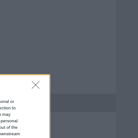
sonal or
ection to
ou may
 personal
out of the
BLOGAJÁNLÓ
 downstream