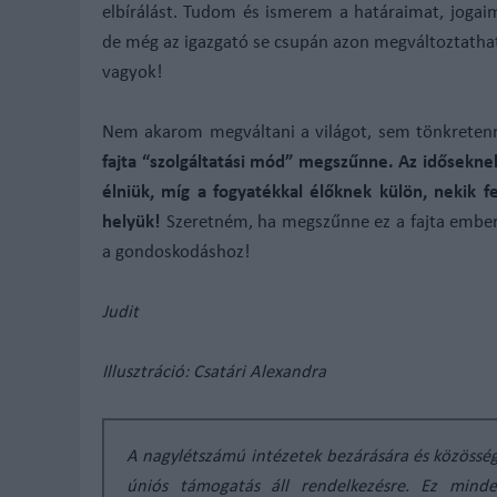
elbírálást. Tudom és ismerem a határaimat, jogaim
de még az igazgató se csupán azon megváltoztatha
vagyok!
Nem akarom megváltani a világot, sem tönkreten
fajta “szolgáltatási mód” megszűnne. Az idősekn
élniük, míg a fogyatékkal élőknek külön, nekik fe
helyük!
Szeretném, ha megszűnne ez a fajta embert
a gondoskodáshoz!
Judit
Illusztráció: Csatári Alexandra
A nagylétszámú intézetek bezárására és közösségi
úniós támogatás áll rendelkezésre. Ez minden