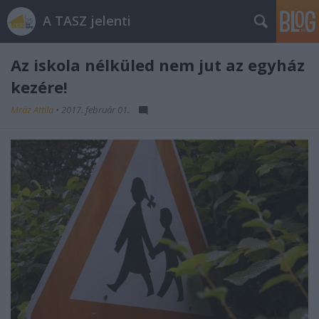
A TASZ jelenti
Az iskola nélküled nem jut az egyház
kezére!
Mráz Attila
•
2017. február 01.