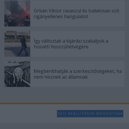
Orbán Viktor ravaszul és tudatosan szít
cigányellenes hangulatot
Így változtak a kijárási szabályok a
húsvéti hosszúhétvégére
Megbéníthatják a szerkesztőségeket, ha
nem hisznek az államnak
SÜTI BEÁLLÍTÁSOK MÓDOSÍTÁSA