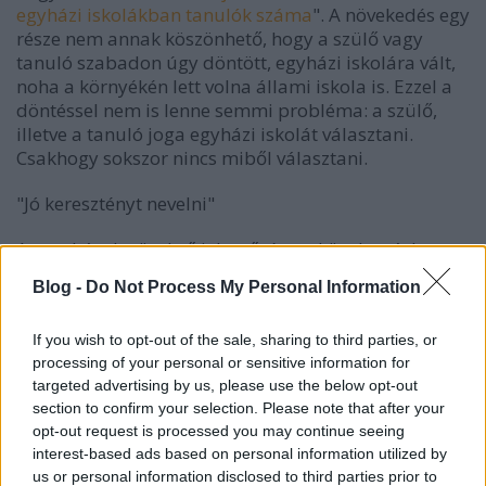
egyházi iskolákban tanulók száma
". A növekedés egy
része nem annak köszönhető, hogy a szülő vagy
tanuló szabadon úgy döntött, egyházi iskolára vált,
noha a környékén lett volna állami iskola is. Ezzel a
döntéssel nem is lenne semmi probléma: a szülő,
illetve a tanuló joga egyházi iskolát
választani.
Csakhogy sokszor nincs miből választani.
"Jó keresztényt nevelni"
Az egyházak növekvő jelentősége a közoktatásban
részben ugyanis annak köszönhető, hogy egyre több
Blog -
Do Not Process My Personal Information
kistelepülésen valamelyik egyház átveszi a település
egyetlen állami iskoláját, nem hagyva a
If you wish to opt-out of the sale, sharing to third parties, or
továbbiakban érdemleges választási lehetőséget a
processing of your personal or sensitive information for
szülőknek, gyerekeknek. Ilyenkor tehát nem a kínálat
targeted advertising by us, please use the below opt-out
bővül. Ellenkezőleg: az egyetlen lehetőség vész el,
section to confirm your selection. Please note that after your
hogy a szülő lakhelye közvetlen közelében
opt-out request is processed you may continue seeing
világnézetileg semleges iskolába járassa a gyerekét.
interest-based ads based on personal information utilized by
Számos szülő találja tehát magát Rozi helyzetében: a
us or personal information disclosed to third parties prior to