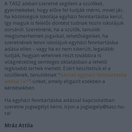
A TASZ abban szeretné segíteni a szülőket,
gyermekeket, hogy előre fel tudják mérni, mivel jár,
ha közösségük iskolája egyházi fenntartásba kerül,
így maguk is felelős döntést tudnak hozni iskolájuk
sorsáról
.
Szeretnénk, ha a szülők, tanulók
megismerhetnék jogaikat, lehetőségeiket, ha
szeretnének tenni iskolájuk egyházi fenntartásba
adása ellen – vagy ha ez nem sikerült, legalább
tudják, hogyan vehetnek részt továbbra is
világnézetileg semleges oktatásban a lehető
legkisebb terhek mellett.
Ezért készítettük el a
szülőknek, tanulóknak "
I
skolák egyházi fenntartásba
adása 1x1
"-ünket, amely eligazít ezekben a
kérdésekben.
Ha egyházi fenntartásba adással kapcsolatban
szeretne jogsegélyt kérni, írjon a jogsegely@tasz.hu-
ra!
Mráz Attila