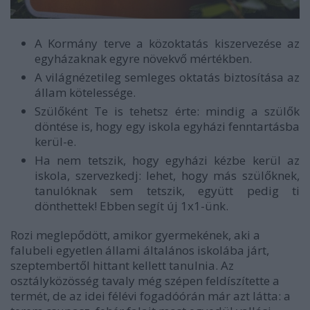
A Kormány terve a közoktatás kiszervezése az
egyházaknak egyre növekvő mértékben.
A világnézetileg semleges oktatás biztosítása az
állam kötelessége.
Szülőként Te is tehetsz érte: mindig a szülők
döntése is, hogy egy iskola egyházi fenntartásba
kerül-e.
Ha nem tetszik, hogy egyházi kézbe kerül az
iskola, szervezkedj: lehet, hogy más szülőknek,
tanulóknak sem tetszik, együtt pedig ti
dönthettek! Ebben segít új 1x1-ünk.
Rozi meglepődött, amikor gyermekének, aki a
falubeli egyetlen állami általános iskolába járt,
szeptembertől hittant kellett tanulnia. Az
osztályközösség tavaly még szépen feldíszítette a
termét, de az idei félévi fogadóórán már azt látta: a