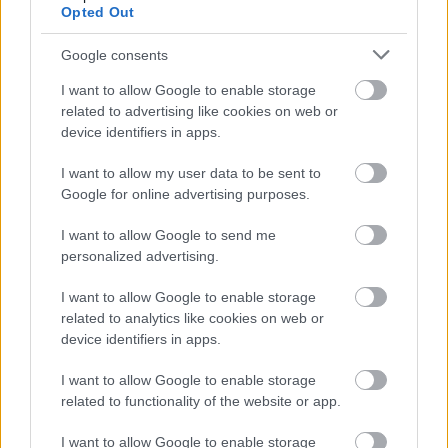
Az egyház kezébe a Te kezeden át kerül az iskola
Opted Out
A kormányzat ma még – láthattuk – nagyon
Google consents
elkötelezett amellett, hogy minél több állami iskola
I want to allow Google to enable storage
kerüljön egyházi kézbe. Ez könnyen a tehetetlenség
related to advertising like cookies on web or
érzését keltheti az érintett szülőkben, tanulókban,
device identifiers in apps.
mert úgy tűnhet, a kormány és az egyház a szülőket
kijátszva, a fejük felett dönthet iskolájuk ügyéről.
I want to allow my user data to be sent to
Valójában a szülők, tanulók nem eszköztelenek, ha
Google for online advertising purposes.
maguk szeretnének dönteni iskolájuk sorsáról.
Kevésbé közismert, hogy
egyetlen állami iskola sem
I want to allow Google to send me
kerülhet egyházi kézbe anélkül, hogy az átadást a
personalized advertising.
szülők (illetve a nagykorú tanulók) többsége
támogatná
.
I want to allow Google to enable storage
related to analytics like cookies on web or
A szülők, tanulók együtt tehát megvédhetik jogaikat.
device identifiers in apps.
Fel kell ismerniük, hogy nincsenek egyedül: a közös
döntés terhe lehetőséget ad sokféle helyzetű szülő,
I want to allow Google to enable storage
tanuló összefogására. Például a református szülők
related to functionality of the website or app.
összefoghatnak az ateista szülőkkel, ha nem
I want to allow Google to enable storage
szeretnék, hogy gyermeküknek a saját