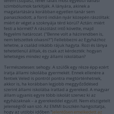
terem csupasz, fehér falait most egyedül vallási
szimbólumok tarkítják. A lányára, akinek a
magatartására korábban egyetlen tanár sem
panaszkodott, a forró indián nyár közepén rászóltak:
miért ér véget a szoknyája térd körül? Aztán: miért
festi a körmét? A rászólást intő követte, majd
fegyelmi határozat. ("Benne volt a házirendben is,
nem tetszettek olvasni?") Fellebbezni az Egyházhoz
lehetne, a család inkább rájuk hagyta. Rozi és lánya
tehetetlenül álltak, és csak azt kérdezték: hogyan
lehetséges mindez egy
állami
iskolában?
Természetesen: sehogy. A szülők egy része épp ezért
íratja állami iskolába gyermekét. Ennek ellenére a
fentiek Veled is pontról pontra megtörténhetnek,
akkor is, ha korábban legjobb meggyőződésed
szerint állami iskolába írattad a gyereked. A magyar
állam ugyanis egyre több iskolát szervez ki az
egyházaknak – a gyerekeddel együtt. Nem elszigetelt
jelenségről van szó. Az EMMI büszkén hangoztatja,
hogy az utóbbi időben "
jelentősen emelkedett az