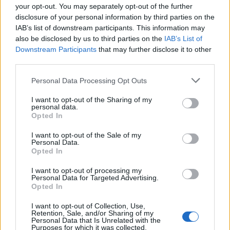
gyerek hiába jár ugyanoda, mint egy éve; az iskola
your opt-out. You may separately opt-out of the further
már nem állami, hanem egyházi lett, annak minden
disclosure of your personal information by third parties on the
következményével együtt.
IAB’s list of downstream participants. This information may
also be disclosed by us to third parties on the
IAB’s List of
A kormányzat egyértelműen támogatja ezt.
Downstream Participants
that may further disclose it to other
Miközben köztudomású az állami közoktatás
third parties.
alulfinanszírozottsága, az EMMI egy hónapja
több,
mint 54 milliárd forintot különített el
az egyházi
Please note that this website/app uses one or more Google
Personal Data Processing Opt Outs
iskolák megerősítésére. A Miniszterelnökséget vezető
services and may gather and store information including but
miniszter pedig nem hagyott kétséget a
not limited to your visit or usage behaviour. You may click to
I want to opt-out of the Sharing of my
personal data.
grant or deny consent to Google and its third-party tags to
világnézetileg semleges oktatást felszámoló szándék
Opted In
use your data for below specified purposes in below Google
felől: a közoktatás feladata szerinte elsősorban
"jó
consent section.
keresztényt" nevelni
a tanulókból. A miniszter szerint
I want to opt-out of the Sale of my
Personal Data.
tévedés, hogy az oktatásnak világnézetileg
Opted In
semlegesnek kell lennie. Szerinte a Rozihoz hasonló
helyzetbe kerülő szülőknek és tanulóknak tűrniük
I want to opt-out of processing my
Personal Data for Targeted Advertising.
kell. Szerencsére az Alkotmánybíróság egy 1993-es
Opted In
határozata szerint a miniszter téved: a világnézetileg
semleges oktatás lehetséges, és az államnak ezt
I want to opt-out of Collection, Use,
mindenki számára biztosítania kell.
Retention, Sale, and/or Sharing of my
Personal Data that Is Unrelated with the
Purposes for which it was collected.