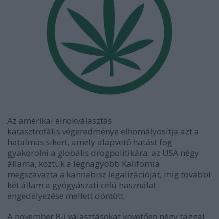
Az amerikai elnökválasztás
katasztrofális végeredménye elhomályosítja azt a
hatalmas sikert, amely alapvető hatást fog
gyakorolni a globális drogpolitikára: az USA négy
állama, köztük a legnagyobb Kalifornia
megszavazta a kannabisz legalizációját, míg további
két állam a gyógyászati célú használat
engedélyezése mellett döntött.
A november 8-i választásokat követően négy taggal