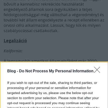
bővült a kannabisz rekreációs használatát
engedélyező államok sora (egyikükben a teljes
feldolgozottsággal még változhat a végeredmény) és
további két állam engedélyezte a recept ellenében az
orvosi célú alkalmazást. Lássuk, hogy kik és milyen
szabályozással csatlakoztak.
Legalizáció
Kalifornia:
A legnagyobb amerikai állam elsőként már 2010-
ben nekifutott a legalizációs szavazásnak, ami
kevéssel ugyan, de akkor elbukott. A mostani,
Blog -
Do Not Process My Personal Information
eredményes szavazás értelmében legálissá válik, a
társadalmilag már amúgy is elfogadott
If you wish to opt-out of the sale, sharing to third parties, or
kannabiszhasználat 21 éves kortól, valamint
processing of your personal or sensitive information for
engedélyezett lesz egy uncia (28 gramm) birtoklása
targeted advertising by us, please use the below opt-out
és hat növény termesztése. Emellett létre fog jönni az
section to confirm your selection. Please note that after your
USA minden valószínűség szerinti legnagyobb
opt-out request is processed you may continue seeing
interest-based ads based on personal information utilized by