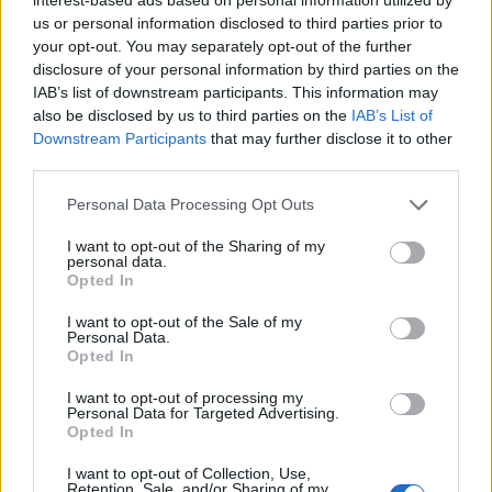
legális kannabiszpiaca, ami végső csapást mérhet az
us or personal information disclosed to third parties prior to
Amerikába termelő mexikói drogkartellekre.
your opt-out. You may separately opt-out of the further
disclosure of your personal information by third parties on the
Nevada:
IAB’s list of downstream participants. This information may
also be disclosed by us to third parties on the
IAB’s List of
A Kaliforniával szomszédos Nevadában a 2012-ben
Downstream Participants
that may further disclose it to other
megszavazott coloradói legalizációs modellt vették
third parties.
alapul. Itt is 21 éves kortól válik engedélyezetté 28
gramm kannabisz birtoklása, valamint hat növény
Please note that this website/app uses one or more Google
Personal Data Processing Opt Outs
termesztése. A törvény emellett lehetővé teszi, hogy a
services and may gather and store information including but
létrejövő legális kannabiszpiacon más állambeliek is
not limited to your visit or usage behaviour. You may click to
I want to opt-out of the Sharing of my
törvényesen vásárolhassanak.
personal data.
grant or deny consent to Google and its third-party tags to
Opted In
use your data for below specified purposes in below Google
Massachusetts:
consent section.
I want to opt-out of the Sale of my
Personal Data.
Szemben az előbbi államokkal a 21 évnél idősebb
Opted In
massachusettsi polgárok akár 10 uncia (280 gramm)
I want to opt-out of processing my
kannabiszt is tarthatnak majd otthonukban, amit
Personal Data for Targeted Advertising.
hat növényről szüretelhetnek le. Közterületen
Opted In
azonban szintén csak 1 uncia kannabisz birtoklása
I want to opt-out of Collection, Use,
lesz megengedett.
Retention, Sale, and/or Sharing of my