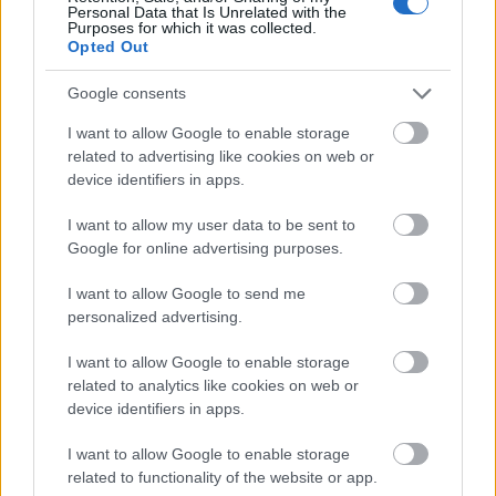
Personal Data that Is Unrelated with the
Purposes for which it was collected.
Maine:
Opted Out
E cikk írásakor 88% feldolgozottság mellett 50,43%-
Google consents
on áll az igenek aránya a Maine-i legalizációs
szavazáson, vagyis teljesen kiegyenlített a küzdelem.
I want to allow Google to enable storage
Maine szabályozásának érdekessége, hogy a
related to advertising like cookies on web or
Spanyolországból és Belgiumból ismert
kannabisz
device identifiers in apps.
klubok
létesítését is engedélyezné.
I want to allow my user data to be sent to
Kannabisz receptre
Google for online advertising purposes.
Florida:
I want to allow Google to send me
personalized advertising.
A floridai szavazók több mint 70%-a szavazta meg a
kannabisz gyógyászati célú alkalmazásának
I want to allow Google to enable storage
engedélyezését. Az orvosi felírásra történő használat
related to analytics like cookies on web or
device identifiers in apps.
széles körben elérhetővé válik, többek között a
következő betegségek esetében: Sclerosis Multiplex,
I want to allow Google to enable storage
epilepszia, glaukóma, AIDS, poszt-traumás stressz
related to functionality of the website or app.
rendellenesség (PTSD), ALS és a Crohn-betegség.