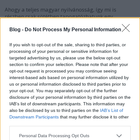
Ahogy a teljes magyar nyilvánosság, így mi is
részben csak sötétben tapogatózhatunk egy
törvényjavaslattal kapcsolatban, ami olyan alapvető
jogkorlátozásokat tartalmaz, ami mindannyiunk
Blog -
Do Not Process My Personal Information
életét befolyásolhatja. Egy elképzelt, de mégis
életszerű helyzetben mindennek nem így kéne lenni.
If you wish to opt-out of the sale, sharing to third parties, or
Mégis naivitás kell ahhoz, hogy a parlamenti
processing of your personal or sensitive information for
beterjesztés előtt széles körű társadalmi vitát, akár
targeted advertising by us, please use the below opt-out
szakmai egyeztetéseket reméljünk. Pedig ennek
section to confirm your selection. Please note that after your
ekkor lenne meg a helye és az ideje, hiszen egy már
opt-out request is processed you may continue seeing
beterjesztett törvényjavaslat esetében erre elenyésző
interest-based ads based on personal information utilized by
us or personal information disclosed to third parties prior to
az esély.
your opt-out. You may separately opt-out of the further
disclosure of your personal information by third parties on the
Jogvédő szervezetként ilyenkor nem marad más
IAB’s list of downstream participants. This information may
eszközünk, mint a nyilvánosság megszólítása.
also be disclosed by us to third parties on the
IAB’s List of
Ha ezt más nem teszi meg helyettünk, mi
Downstream Participants
that may further disclose it to other
szívesen felvállajuk ezt a szerepet. Ha a
third parties.
kormany.hu nem az a hely, ahonnan
tájékozódhatnak a polgárok a kormány
Please note that this website/app uses one or more Google
Personal Data Processing Opt Outs
törekvéseiről, akkor magunknak kell