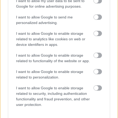
I want to allow my user data to be sent to
Az átláthatatóság korlátozása legtöbb esetben
Google for online advertising purposes.
a közpénzek elköltésének követhetetlenségét
szolgáló kormányzati eszköz, itt azonban
I want to allow Google to send me
többről van szó.
A tervezett szabályok jelentős
personalized advertising.
része ugyanis a magánszféránkat befolyásolja, a
bevezetni kívánt szabályok egy része
I want to allow Google to enable storage
kimondottan Alaptörvény-ellenes
(részletes
related to analytics like cookies on web or
álláspontunk
itt
elérhető). Nem azt állítjuk, hogy
device identifiers in apps.
nem lehet olyan helyzet, ami az intézkedéseket a
nemzet- és közbiztonság fenntartása érdekében
I want to allow Google to enable storage
indokolná, abban azonban biztosak vagyunk, hogy a
related to functionality of the website or app.
tervezet aránytalanul és kontrollálatlanul avatkozna
be mindennapjainkba.
I want to allow Google to enable storage
related to personalization.
A tervezet elfogadható lehetne az alapjog-
I want to allow Google to enable storage
korlátozás feltételeinek a jelenleginél sokkal
related to security, including authentication
precízebb meghatározásával, a hiányzó
functionality and fraud prevention, and other
garanciák megteremtésével és az alkalmatlan
user protection.
korlátokat jelentő szabályok elhagyásával.
Kérdés, hogy van-e erre szándék a