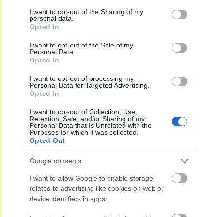
services and may gather and store information including but
megteremteni ezeket a platformokat
. Ha ezt nem
not limited to your visit or usage behaviour. You may click to
I want to opt-out of the Sharing of my
personal data.
tesszük, marad a titkolózás, marad a követhetetlen
grant or deny consent to Google and its third-party tags to
Opted In
törvénykezés, maradnak a parlamenti díszletek
use your data for below specified purposes in below Google
között meghozott rapid és megalapozatlan
consent section.
I want to opt-out of the Sale of my
döntések. Olyan döntések, amelyek potenciálisan
Personal Data.
Opted In
mindannyiunk életét befolyásolják. A
törvénytervezetből csak két példa. A
I want to opt-out of processing my
terrorfenyegetettség szintjétől függetlenül
Personal Data for Targeted Advertising.
Opted In
felhatalmazná a tervezet egy minisztert arra, hogy
rendeletben korlátozza vagy indokolt esetben
I want to opt-out of Collection, Use,
megtiltsa a tömegtartózkodásra alkalmas
Retention, Sale, and/or Sharing of my
Personal Data that Is Unrelated with the
létesítmények látogatását, tömegrendezvények
Purposes for which it was collected.
tartását. Ez praktikusan egy nagyon fontos
Opted Out
demokratikus jognak, a gyülekezésnek a
korlátozását is jelentheti. Rendleti úton,
Google consents
átláthatatlan kritériumok alapján. A tervezet másik
I want to allow Google to enable storage
pontjával kapcsolatban, arról, hogy a titoksítás
related to advertising like cookies on web or
milyen fontos a digitális korban, egy korábbi
device identifiers in apps.
posztban
írtunk.