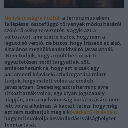
Nyilvánosságra hoztuk
a terrorizmus elleni
fellépéssel összefüggő törvények módosításáról
szóló törvény tervezetét. Vagyis azt a
változatot, ami szinte biztos, hogy nem a
legutolsó verzió, de biztos, hogy frissebb az első,
általános meghökkenést kiváltó javaslatnál.
Nem tudjuk, hogy a múlt heti ötpárti
egyeztetésen miről tárgyaltak, sőt,
emlékezhetünk rá, hogy azt is csak egy
parlamenti képviselő szivárogatása miatt
tudjuk, hogy mi lett volna az eredeti
javaslatban. Eredetileg azt is harminc évre
titkosították volna, egy olyan jogszabály
alapján, ami a nyilvánosság korlátozására nem
lett volna alkalmas. A káoszt tetézi, hogy még
azt sem tudhatjuk meg a k
övetkező tíz évben
,
hogy mi indokolja bevándorlási válsághelyzet
fenntartását.