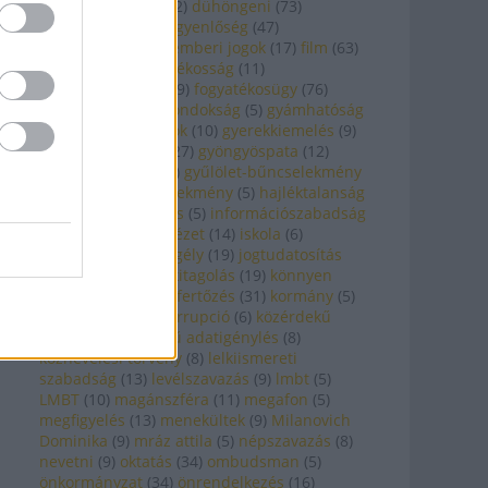
(
98
)
drogpolitika
(
12
)
dühöngeni
(
73
)
egészségügy
(
80
)
egyenlőség
(
47
)
egyháztörvény
(
7
)
emberi jogok
(
17
)
film
(
63
)
filmezni
(
10
)
fogyatékosság
(
11
)
fogyatékosságügy
(
9
)
fogyatékosügy
(
76
)
gondnokság
(
35
)
gondokság
(
5
)
gyámhatóság
(
13
)
gyerekkelvagyok
(
10
)
gyerekkiemelés
(
9
)
gyermekvédelem
(
27
)
gyöngyöspata
(
12
)
gyülekezési jog
(
37
)
gyűlölet-bűncselekmény
(
5
)
gyűlöletbűncselekmény
(
5
)
hajléktalanság
(
11
)
hiv
(
31
)
hiv/aids
(
5
)
információszabadság
(
53
)
internet
(
6
)
intézet
(
14
)
iskola
(
6
)
jogállam
(
40
)
jogsegély
(
19
)
jogtudatosítás
(
17
)
kábítószer
(
7
)
kitagolás
(
19
)
könnyen
érthető
(
8
)
kórházi fertőzés
(
31
)
kormány
(
5
)
koronavírus
(
25
)
korrupció
(
6
)
közérdekű
adat
(
34
)
közérdekű adatigénylés
(
8
)
köznevelési törvény
(
8
)
lelkiismereti
szabadság
(
13
)
levélszavazás
(
9
)
lmbt
(
5
)
LMBT
(
10
)
magánszféra
(
11
)
megafon
(
5
)
megfigyelés
(
13
)
menekültek
(
9
)
Milanovich
Dominika
(
9
)
mráz attila
(
5
)
népszavazás
(
8
)
nevetni
(
9
)
oktatás
(
34
)
ombudsman
(
5
)
önkormányzat
(
34
)
önrendelkezés
(
16
)