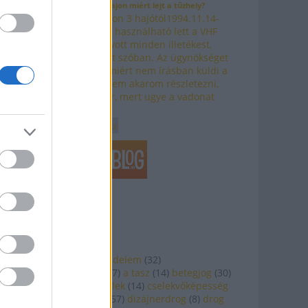
MV Pancon 3 - 4. rész vajon miért lejt a tűzhely?
Napló az M/V Pancon 3 hajótól1994.11.14-
1995.06.02 Ahogy használható lett a VHF
rádió a főnök felhívott minden illetékest,
elmondott mindent szóban. Az ügynökséget
persze érdekelte, miért nem írásban küldi a
jelentést. Na, azt nem akarom részletezni,
hogy kifakadt ekkor, mert ugye a vadonat
új…
shipengine.blog.hu
TÉMÁINK
abortusz
(
8
)
adatvédelem
(
32
)
alkotmánybíróság
(
7
)
a tasz
(
14
)
betegjog
(
30
)
betegjogok
(
16
)
civilek
(
14
)
cselekvőképesség
(
9
)
diszkrimináció
(
57
)
dizájnerdrog
(
8
)
drog