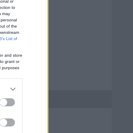
sonal or
ection to
ou may
 personal
out of the
 downstream
B’s List of
er and store
to grant or
ed purposes
BLOGAJÁNLÓ