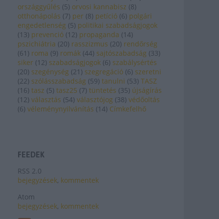
országgyűlés
(
5
)
orvosi kannabisz
(
8
)
otthonápolás
(
7
)
per
(
8
)
petíció
(
6
)
polgári
engedetlenség
(
5
)
politikai szabadságjogok
(
13
)
prevenció
(
12
)
propaganda
(
14
)
pszichiátria
(
20
)
rasszizmus
(
20
)
rendőrség
(
61
)
roma
(
9
)
romák
(
44
)
sajtószabadság
(
33
)
siker
(
12
)
szabadságjogok
(
6
)
szabálysértés
(
20
)
szegénység
(
21
)
szegregáció
(
6
)
szeretni
(
22
)
szólásszabadság
(
59
)
tanulni
(
53
)
TASZ
(
16
)
tasz
(
5
)
tasz25
(
7
)
tüntetés
(
35
)
újságírás
(
12
)
választás
(
54
)
választójog
(
38
)
védőoltás
(
6
)
véleménynyilvánítás
(
14
)
Címkefelhő
FEEDEK
RSS 2.0
bejegyzések
,
kommentek
Atom
bejegyzések
,
kommentek