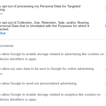
atatlan kritériumok alapján. A tervezet másik pontjával
to opt-out of processing my Personal Data for Targeted
 a digitális korban, egy korábbi
posztban
írtunk.
ing.
In
a közpénzek elköltésének követhetetlenségét szolgáló
o opt-out of Collection, Use, Retention, Sale, and/or Sharing
ersonal Data that Is Unrelated with the Purposes for which it
zó.
A tervezett szabályok jelentős része ugyanis a
lected.
Out
t szabályok egy része kimondottan Alaptörvény-ellenes
uk, hogy nem lehet olyan helyzet, ami az intézkedéseket a
consents
 indokolná, abban azonban biztosak vagyunk, hogy a
na be mindennapjainkba.
o allow Google to enable storage related to advertising like cookies on
evice identifiers in apps.
átozás feltételeinek a jelenleginél sokkal precízebb
o allow my user data to be sent to Google for online advertising
ésével és az alkalmatlan korlátokat jelentő szabályok
s.
jogalkotókban. Mi azon leszünk, hogy meggyőzzük őket.
to allow Google to send me personalized advertising.
o allow Google to enable storage related to analytics like cookies on
evice identifiers in apps.