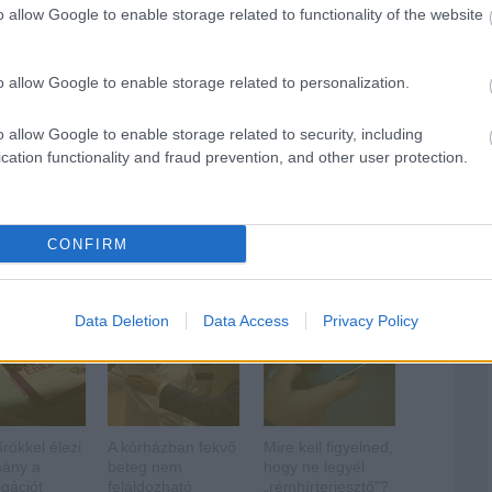
o allow Google to enable storage related to functionality of the website
szelesandrás
o allow Google to enable storage related to personalization.
o allow Google to enable storage related to security, including
komment
cation functionality and fraud prevention, and other user protection.
CONFIRM
 bejegyzések:
Data Deletion
Data Access
Privacy Policy
őrökkel élezi
A kórházban fekvő
Mire kell figyelned,
mány a
beteg nem
hogy ne legyél
gációt
feláldozható
„rémhírterjesztő”?