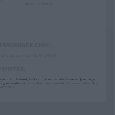
emberi erőforrás
TRACKBACK CÍME:
og.hu/api/trackback/id/8574132
MENTEK:
rtalomnak minősülnek, értük a
szolgáltatás technikai
üzemeltetője semmilyen
a blog szerkesztőjéhez. Részletek a
Felhasználási feltételekben
és az
adatvédelmi
ékoztatóban
.