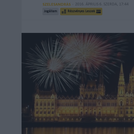
SZELESANDRÁS
2016. ÁPRILIS 6. SZERDA, 17:44
Jogállam
Részvényes Leszek