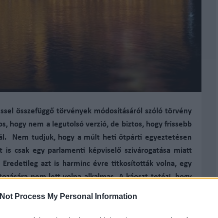
éssel összefüggő törvények módosításáról szóló törvény
tos, hogy nem a legutolsó verzió, de biztos, hogy frissebb
nál. Nem tudjuk, hogy a múlt heti ötpárti egyeztetésen
t is csak egy parlamenti képviselő szivárogatása miatt
 Eredetileg azt is harminc évre titkosították volna, egy
átozására nem lett volna alkalmas. A káoszt tetézi, hogy
 évben
, hogy mi indokolja bevándorlási válsághelyzet
Not Process My Personal Information