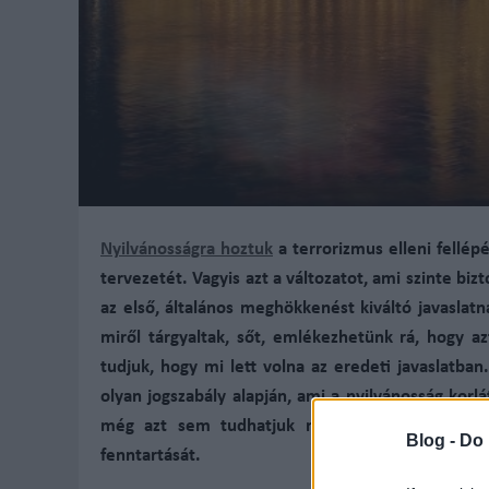
Nyilvánosságra hoztuk
a terrorizmus elleni fellép
tervezetét. Vagyis azt a változatot, ami szinte biz
az első, általános meghökkenést kiváltó javaslat
miről tárgyaltak, sőt, emlékezhetünk rá, hogy az
tudjuk, hogy mi lett volna az eredeti javaslatban.
olyan jogszabály alapján, ami a nyilvánosság korl
még azt sem tudhatjuk meg a k
övetkező tíz
Blog -
Do 
fenntartását.