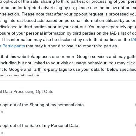
to opt-out of the sale, sharing to third parties, or processing of your per
ben csak sötétben tapogatózhatunk egy törvényjavaslattal
formation for targeted advertising by us, please use the below opt-out s
r selection. Please note that after your opt-out request is processed y
at tartalmaz, ami mindannyiunk életét befolyásolhatja.
eing interest-based ads based on personal information utilized by us or
nnek nem így kéne lenni. Mégis naivitás kell ahhoz, hogy
disclosed to third parties prior to your opt-out. You may separately opt-
almi vitát, akár szakmai egyeztetéseket reméljünk. Pedig
losure of your personal information by third parties on the IAB’s list of
. This information may also be disclosed by us to third parties on the
IA
en egy már beterjesztett törvényjavaslat esetében erre
Participants
that may further disclose it to other third parties.
 that this website/app uses one or more Google services and may gath
including but not limited to your visit or usage behaviour. You may click 
zközünk, mint a nyilvánosság megszólítása. Ha ezt más
 to Google and its third-party tags to use your data for below specifi
 ezt a szerepet. Ha a kormany.hu nem az a hely, ahonnan
ogle consent section.
seiről, akkor magunknak kell megteremteni ezeket a
lózás, marad a követhetetlen törvénykezés, maradnak a
l Data Processing Opt Outs
s megalapozatlan döntések. Olyan döntések, amelyek
o opt-out of the Sharing of my personal data.
solják. A törvénytervezetből csak két példa. A
In
almazná a tervezet egy minisztert arra, hogy rendeletben
ömegtartózkodásra alkalmas létesítmények látogatását,
o opt-out of the Sale of my Personal Data.
 nagyon fontos demokratikus jognak, a gyülekezésnek a
In