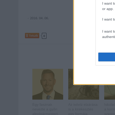
I want t
or app.
2016. 04. 06.
I want t
I want t
Tetszik
0
authenti
Ajánlott
Egy fasznak
Az ivóvíz elzárása
Iskola
nevezte a győri
is a kirekesztés
a kor
alpolgármestert,
egy formája
szegre