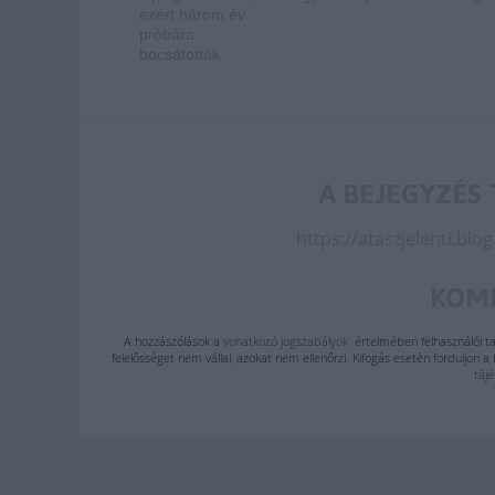
ezért három év
próbára
bocsátották
A BEJEGYZÉS 
https://ataszjelenti.bl
KOM
A hozzászólások a
vonatkozó jogszabályok
értelmében felhasználói ta
felelősséget nem vállal, azokat nem ellenőrzi. Kifogás esetén forduljon 
táj