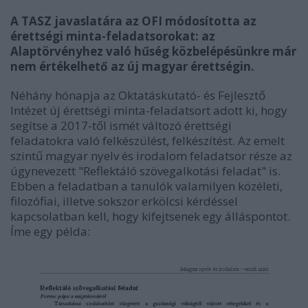
A TASZ javaslatára az OFI módosította az
érettségi minta-feladatsorokat: az
Alaptörvényhez való hűség közbelépésünkre már
nem értékelhető az új magyar érettségin.
Néhány hónapja az Oktatáskutató- és Fejlesztő
Intézet új érettségi minta-feladatsort adott ki, hogy
segítse a 2017-től ismét változó érettségi
feladatokra való felkészülést, felkészítést. Az emelt
szintű magyar nyelv és irodalom feladatsor része az
úgynevezett "Reflektáló szövegalkotási feladat" is.
Ebben a feladatban a tanulók valamilyen közéleti,
filozófiai, illetve sokszor erkölcsi kérdéssel
kapcsolatban kell, hogy kifejtsenek egy álláspontot.
Íme egy példa: