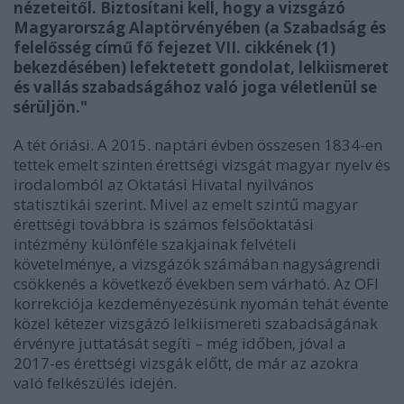
nézeteitől. Biztosítani kell, hogy a vizsgázó
Magyarország Alaptörvényében (a Szabadság és
felelősség című fő fejezet VII. cikkének (1)
bekezdésében) lefektetett gondolat, lelkiismeret
és vallás szabadságához való joga véletlenül se
sérüljön."
A tét óriási. A 2015. naptári évben összesen 1834-en
tettek emelt szinten érettségi vizsgát magyar nyelv és
irodalomból az Oktatási Hivatal nyilvános
statisztikái szerint. Mivel az emelt szintű magyar
érettségi továbbra is számos felsőoktatási
intézmény különféle szakjainak felvételi
követelménye, a vizsgázók számában nagyságrendi
csökkenés a következő években sem várható. Az OFI
korrekciója kezdeményezésünk nyomán tehát évente
közel kétezer vizsgázó lelkiismereti szabadságának
érvényre juttatását segíti – még időben, jóval a
2017-es érettségi vizsgák előtt, de már az azokra
való felkészülés idején.