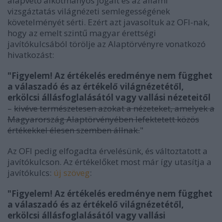
alapvető alkotmányos jogait és az állami
vizsgáztatás világnézeti semlegességének
követelményét sérti. Ezért azt javasoltuk az OFI-nak,
hogy az emelt szintű magyar érettségi
javítókulcsából törölje az Alaptörvényre vonatkozó
hivatkozást:
"Figyelem! Az értékelés eredménye nem függhet
a válaszadó és az értékelő világnézetétől,
erkölcsi állásfoglalásától vagy vallási nézeteitől
–
kivéve természetesen azokat a nézeteket, amelyek a
Magyarország Alaptörvényében lefektetett közös
értékekkel élesen szemben állnak.
"
Az OFI pedig elfogadta érvelésünk, és változtatott a
javítókulcson. Az értékelőket most már így utasítja a
javítókulcs:
új szöveg
:
"Figyelem! Az értékelés eredménye nem függhet
a válaszadó és az értékelő világnézetétől,
erkölcsi állásfoglalásától vagy vallási