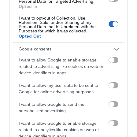
Personal Data for Targeted Advertising.
kultúrörökség egyenrangú részének értékelni.
Opted In
A feladat értékelője egyáltalán nem pontozhatja,
I want to opt-out of Collection, Use,
Retention, Sale, and/or Sharing of my
hogy egy érettségi vizsgázó világképe helyes-e.
Personal Data that Is Unrelated with the
Egyetlen, a vizsgát értékelő tanárnak sincs joga
Purposes for which it was collected.
ahhoz, hogy akár az Alaptörvényre, akár saját
Opted Out
értékrendjére hivatkozva számon kérjen egy
Google consents
kirekesztő értékrendet a vizsgázón. Legfeljebb az
értékelhető: a vizsgázó érvel-e erkölcsi állásfoglalása
I want to allow Google to enable storage
mellett, vagy csak kinyilatkoztat; és ha érvel,
related to advertising like cookies on web or
logikusan érvel-e. Az ére
ttségi
device identifiers in apps.
vizsgakövetelményeket meghatározó rendelet is
hasonlóképp rendelkezik: a javítókulcs tehát nem
I want to allow my user data to be sent to
létező vizsgakövetelményeket hajtott végre, hanem
Google for online advertising purposes.
önkényesen megváltoztatta, szigorította azokat.
I want to allow Google to send me
Ráadásul
az Alaptörvény értékeit pontozási
personalized advertising.
alapként kezelő útmutatás nem csak a
vizsgázók, hanem az értékelők lelkiismereti
I want to allow Google to enable storage
szabadságát is veszélyezteti
. Az állami
related to analytics like cookies on web or
device identifiers in apps.