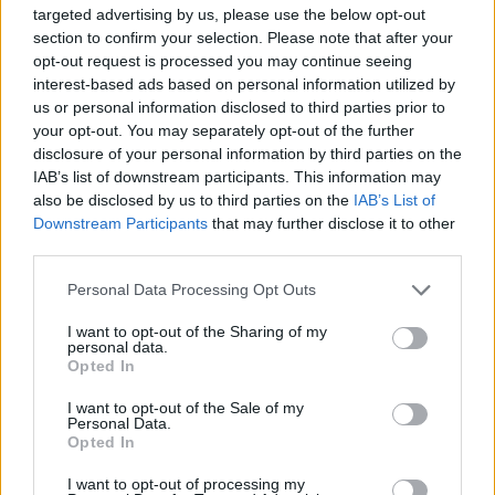
lelkiismereti szabadságát is, ha alacsonyabb
targeted advertising by us, please use the below opt-out
pontszámot kaphat egy vizsgázó az érettségi
section to confirm your selection. Please note that after your
dolgozatára azért, mert nem ért egyet egy, az
opt-out request is processed you may continue seeing
Alaptörvényben lefektetett, vitatott és
interest-based ads based on personal information utilized by
kirekesztő értékítélettel.
us or personal information disclosed to third parties prior to
your opt-out. You may separately opt-out of the further
A vizsgán és azon túl
disclosure of your personal information by third parties on the
IAB’s list of downstream participants. This information may
Semmi nem természetes tehát abban, hogy például
also be disclosed by us to third parties on the
IAB’s List of
az elvált, vagy házasságot soha nem kötött szülők
Downstream Participants
that may further disclose it to other
gyermeke pusztán azért kaphat alacsonyabb
third parties.
pontszámot érettségi dolgozatára, mert a saját, nem
Please note that this website/app uses one or more Google
házasságon alapuló szülei közötti kapcsolatot
Personal Data Processing Opt Outs
services and may gather and store information including but
családnak tekinti – és ennek hangot is ad
not limited to your visit or usage behaviour. You may click to
I want to opt-out of the Sharing of my
dolgozatában. Ahogy az sem természetes, hanem
personal data.
grant or deny consent to Google and its third-party tags to
súlyosan jogsértő, ha a nem keresztény vallású vagy
Opted In
use your data for below specified purposes in below Google
ateista vizsgázó azért ér el rosszabb érettségi
consent section.
I want to opt-out of the Sale of my
eredményt, mert nem ért egyet a kereszténység
Personal Data.
nemzetmegtartó szerepével, hanem saját vallását,
Opted In
vagy éppen a más vallású menekültek,
letelepedettek kultúráját a magyar nemzeti
I want to opt-out of processing my