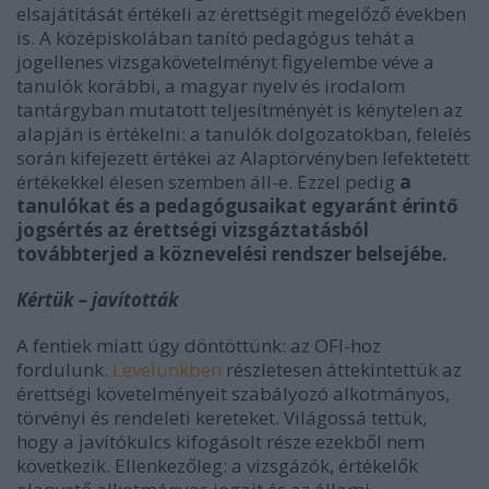
elsajátítását értékeli az érettségit megelőző években
is. A középiskolában tanító pedagógus tehát a
jogellenes vizsgakövetelményt figyelembe véve a
tanulók korábbi, a magyar nyelv és irodalom
tantárgyban mutatott teljesítményét is kénytelen az
alapján is értékelni: a tanulók dolgozatokban, felelés
során kifejezett értékei az Alaptörvényben lefektetett
értékekkel élesen szemben áll-e. Ezzel pedig
a
tanulókat és a pedagógusaikat egyaránt érintő
jogsértés az érettségi vizsgáztatásból
továbbterjed a köznevelési rendszer belsejébe.
Kértük – javították
A fentiek miatt úgy döntöttünk: az OFI-hoz
fordulunk.
Levelünkben
részletesen áttekintettük az
érettségi követelményeit szabályozó alkotmányos,
törvényi és rendeleti kereteket. Világossá tettük,
hogy a javítókulcs kifogásolt része ezekből nem
következik. Ellenkezőleg: a vizsgázók, értékelők