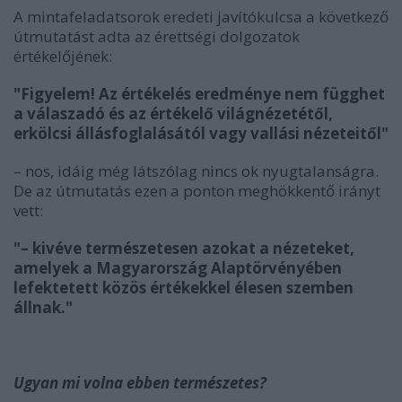
A mintafeladatsorok eredeti javítókulcsa a következő
útmutatást adta az érettségi dolgozatok
értékelőjének:
"Figyelem! Az értékelés eredménye nem függhet
a válaszadó és az értékelő világnézetétől,
erkölcsi állásfoglalásától vagy vallási nézeteitől"
– nos, idáig még látszólag nincs ok nyugtalanságra.
De az útmutatás ezen a ponton meghökkentő irányt
vett:
"– kivéve természetesen azokat a nézeteket,
amelyek a Magyarország Alaptörvényében
lefektetett közös értékekkel élesen szemben
állnak."
Ugyan mi volna ebben természetes?