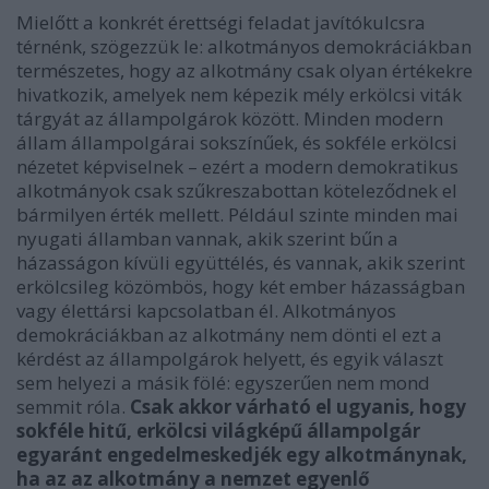
Mielőtt a konkrét érettségi feladat javítókulcsra
térnénk, szögezzük le: alkotmányos demokráciákban
természetes, hogy az alkotmány csak olyan értékekre
hivatkozik, amelyek nem képezik mély erkölcsi viták
tárgyát az állampolgárok között. Minden modern
állam állampolgárai sokszínűek, és sokféle erkölcsi
nézetet képviselnek – ezért a modern demokratikus
alkotmányok csak szűkreszabottan köteleződnek el
bármilyen érték mellett. Például szinte minden mai
nyugati államban vannak, akik szerint bűn a
házasságon kívüli együttélés, és vannak, akik szerint
erkölcsileg közömbös, hogy két ember házasságban
vagy élettársi kapcsolatban él. Alkotmányos
demokráciákban az alkotmány nem dönti el ezt a
kérdést az állampolgárok helyett, és egyik választ
sem helyezi a másik fölé: egyszerűen nem mond
semmit róla.
Csak akkor várható el ugyanis, hogy
sokféle hitű, erkölcsi világképű állampolgár
egyaránt engedelmeskedjék egy alkotmánynak,
ha az az alkotmány a nemzet egyenlő