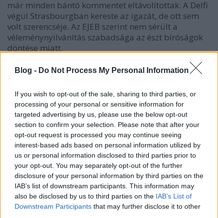
már minden bántó kommentet eltávolítottak. A Delfi
végül Strasbourgban kereste az igazát, de ott sem
volt szerencséje. Az EJEB szerint nem sérült a
véleménynyilvánítás szabadsága az észt bíróságok
döntése miatt.
Mielőtt kritizálnánk a döntést, érdemes tisztázni pár
Blog -
Do Not Process My Personal Information
alapfogalmat az internet működésével
kapcsolatban. A tartalom előállítóját
If you wish to opt-out of the sale, sharing to third parties, or
tartalomszolgáltatónak nevezzük. Ez lehet egy
processing of your personal or sensitive information for
személy vagy egy médium, vagy a kettő egyszerre is:
targeted advertising by us, please use the below opt-out
ilyen tipikusan, amikor egy internetes újságban
section to confirm your selection. Please note that after your
megjelent cikk esetében az újságíró és az újság is
opt-out request is processed you may continue seeing
tartalomszolgáltató. A tartalom csak úgy tud
interest-based ads based on personal information utilized by
megjelenni az interneten, ha van egy felület, amin a
us or personal information disclosed to third parties prior to
tartalomszolgáltató közzéteheti azt. Aki ezt a
your opt-out. You may separately opt-out of the further
felületet biztosítja, az a tárhely-szolgáltató. A
disclosure of your personal information by third parties on the
tartalomszolgáltató és a tárhely-szolgáltató
IAB’s list of downstream participants. This information may
bizonyos esetekben egybe esik, mint például
also be disclosed by us to third parties on the
IAB’s List of
hírportálok esetében, amik saját tartalmat
Downstream Participants
that may further disclose it to other
third parties.