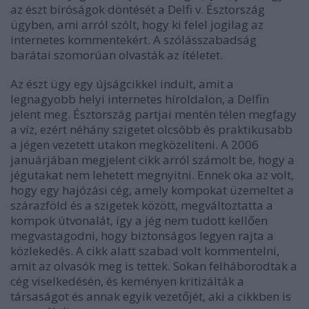
az észt bíróságok döntését a Delfi v. Észtország
ügyben, ami arról szólt, hogy ki felel jogilag az
internetes kommentekért. A szólásszabadság
barátai szomorúan olvasták az ítéletet.
Az észt ügy egy újságcikkel indult, amit a
legnagyobb helyi internetes híroldalon, a Delfin
jelent meg. Észtország partjai mentén télen megfagy
a víz, ezért néhány szigetet olcsóbb és praktikusabb
a jégen vezetett utakon megközelíteni. A 2006
januárjában megjelent cikk arról számolt be, hogy a
jégutakat nem lehetett megnyitni. Ennek oka az volt,
hogy egy hajózási cég, amely kompokat üzemeltet a
szárazföld és a szigetek között, megváltoztatta a
kompok útvonalát, így a jég nem tudott kellően
megvastagodni, hogy biztonságos legyen rajta a
közlekedés. A cikk alatt szabad volt kommentelni,
amit az olvasók meg is tettek. Sokan felháborodtak a
cég viselkedésén, és keményen kritizálták a
társaságot és annak egyik vezetőjét, aki a cikkben is